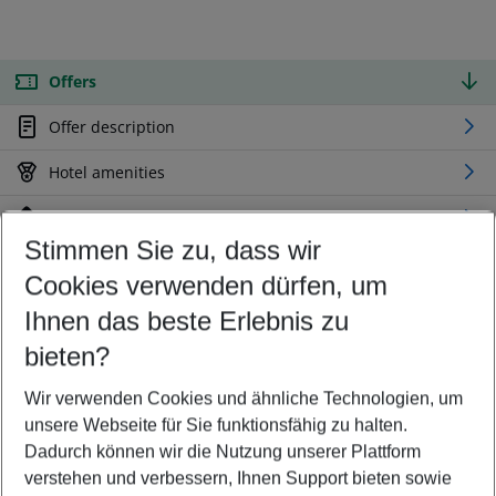
Offers
Offer description
Hotel amenities
Location
Stimmen Sie zu, dass wir
Cookies verwenden dürfen, um
Customize your offer
Find the perfect deal which suits your best
Ihnen das beste Erlebnis zu
Your departure airport
bieten?
Any airport
Wir verwenden Cookies und ähnliche Technologien, um
Select your date range
unsere Webseite für Sie funktionsfähig zu halten.
11/08/26
–
09/08/27
5-8 nights
Dadurch können wir die Nutzung unserer Plattform
Who will travel
verstehen und verbessern, Ihnen Support bieten sowie
2 adults
No children