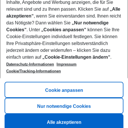
Inhalte, Angebote und Werbung anzeigen, die für Sie
relevant sind und zu Ihnen passen. Klicken Sie auf
„Alle
Show more filter
akzeptieren“
, wenn Sie einverstanden sind. Ihnen reicht
das Nötigste? Dann wählen Sie
„Nur notwendige
Cookies“
. Unter
„Cookies anpassen“
können Sie Ihre
Cookie-Einstellungen individuell festlegen. Sie können
Ihre Privatsphäre-Einstellungen selbstverständlich
jederzeit ändern oder widerrufen – klicken Sie dazu
Footer
einfach unten auf
„Cookie-Einstellungen ändern“
.
Footer navigation
Title A
Datenschutz-Informationen
Impressum
Cookie/Tracking-Informationen
Link A
Title B
Link A
Cookie anpassen
Title C
Link A
Nur notwendige Cookies
Alle akzeptieren
©
2026
All rights reserved