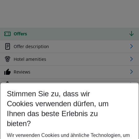
Offers
Offer description
Hotel amenities
Reviews
Location
Stimmen Sie zu, dass wir
Cookies verwenden dürfen, um
Customize your offer
Find the perfect deal which suits your best
Ihnen das beste Erlebnis zu
Your departure airport
bieten?
Any airport
Wir verwenden Cookies und ähnliche Technologien, um
Select your date range