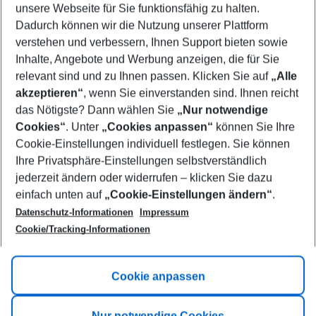
unsere Webseite für Sie funktionsfähig zu halten.
10/08/26
–
08/08/27
5-8 nights
Dadurch können wir die Nutzung unserer Plattform
Who will travel
verstehen und verbessern, Ihnen Support bieten sowie
2 adults
No children
Inhalte, Angebote und Werbung anzeigen, die für Sie
relevant sind und zu Ihnen passen. Klicken Sie auf
„Alle
Show more filter
akzeptieren“
, wenn Sie einverstanden sind. Ihnen reicht
das Nötigste? Dann wählen Sie
„Nur notwendige
Cookies“
. Unter
„Cookies anpassen“
können Sie Ihre
Cookie-Einstellungen individuell festlegen. Sie können
Ihre Privatsphäre-Einstellungen selbstverständlich
jederzeit ändern oder widerrufen – klicken Sie dazu
Footer
einfach unten auf
„Cookie-Einstellungen ändern“
.
Footer navigation
Title A
Datenschutz-Informationen
Impressum
Cookie/Tracking-Informationen
Link A
Title B
Link A
Cookie anpassen
Title C
Link A
Nur notwendige Cookies