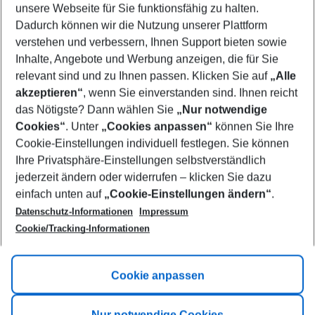
unsere Webseite für Sie funktionsfähig zu halten.
08/08/26
–
06/08/27
5-8 nights
Dadurch können wir die Nutzung unserer Plattform
Who will travel
verstehen und verbessern, Ihnen Support bieten sowie
2 adults
No children
Inhalte, Angebote und Werbung anzeigen, die für Sie
relevant sind und zu Ihnen passen. Klicken Sie auf
„Alle
Show more filter
akzeptieren“
, wenn Sie einverstanden sind. Ihnen reicht
das Nötigste? Dann wählen Sie
„Nur notwendige
Cookies“
. Unter
„Cookies anpassen“
können Sie Ihre
Cookie-Einstellungen individuell festlegen. Sie können
Ihre Privatsphäre-Einstellungen selbstverständlich
jederzeit ändern oder widerrufen – klicken Sie dazu
Footer
einfach unten auf
„Cookie-Einstellungen ändern“
.
Footer navigation
Title A
Datenschutz-Informationen
Impressum
Cookie/Tracking-Informationen
Link A
Title B
Link A
Cookie anpassen
Title C
Link A
Nur notwendige Cookies