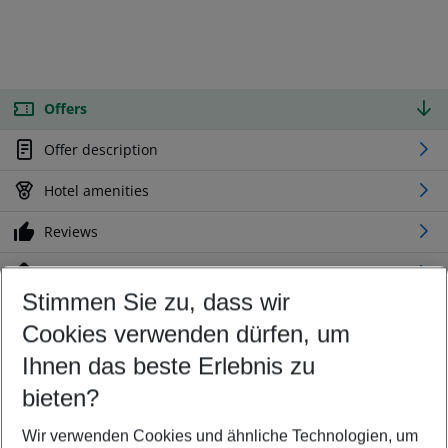
Offers
Offer description
Hotel amenities
Reviews
Location
Stimmen Sie zu, dass wir
Cookies verwenden dürfen, um
Customize your offer
Find the perfect deal which suits your best
Ihnen das beste Erlebnis zu
Your departure airport
bieten?
Any airport
Wir verwenden Cookies und ähnliche Technologien, um
Select your date range