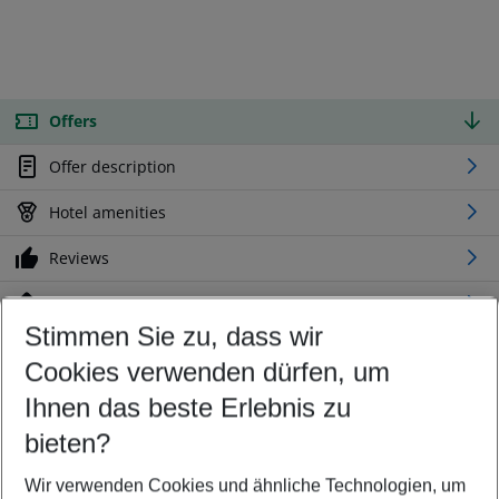
Offers
Offer description
Hotel amenities
Reviews
Location
Stimmen Sie zu, dass wir
Cookies verwenden dürfen, um
Customize your offer
Find the perfect deal which suits your best
Ihnen das beste Erlebnis zu
Your departure airport
bieten?
Any airport
Wir verwenden Cookies und ähnliche Technologien, um
Select your date range