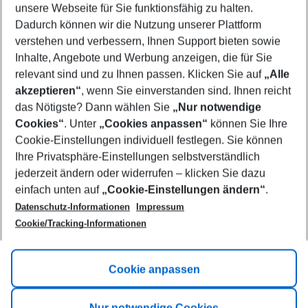
unsere Webseite für Sie funktionsfähig zu halten.
08/08/26
–
06/08/27
5-8 nights
Dadurch können wir die Nutzung unserer Plattform
Who will travel
verstehen und verbessern, Ihnen Support bieten sowie
2 adults
No children
Inhalte, Angebote und Werbung anzeigen, die für Sie
relevant sind und zu Ihnen passen. Klicken Sie auf
„Alle
Show more filter
akzeptieren“
, wenn Sie einverstanden sind. Ihnen reicht
das Nötigste? Dann wählen Sie
„Nur notwendige
Cookies“
. Unter
„Cookies anpassen“
können Sie Ihre
Cookie-Einstellungen individuell festlegen. Sie können
Ihre Privatsphäre-Einstellungen selbstverständlich
jederzeit ändern oder widerrufen – klicken Sie dazu
Footer
einfach unten auf
„Cookie-Einstellungen ändern“
.
Footer navigation
Title A
Datenschutz-Informationen
Impressum
Cookie/Tracking-Informationen
Link A
Title B
Link A
Cookie anpassen
Title C
Link A
Nur notwendige Cookies