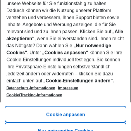
unsere Webseite für Sie funktionsfähig zu halten.
08/08/26
–
06/08/27
5-8 nights
Dadurch können wir die Nutzung unserer Plattform
Who will travel
verstehen und verbessern, Ihnen Support bieten sowie
2 adults
No children
Inhalte, Angebote und Werbung anzeigen, die für Sie
relevant sind und zu Ihnen passen. Klicken Sie auf
„Alle
Show more filter
akzeptieren“
, wenn Sie einverstanden sind. Ihnen reicht
das Nötigste? Dann wählen Sie
„Nur notwendige
Cookies“
. Unter
„Cookies anpassen“
können Sie Ihre
Cookie-Einstellungen individuell festlegen. Sie können
Ihre Privatsphäre-Einstellungen selbstverständlich
jederzeit ändern oder widerrufen – klicken Sie dazu
Footer
einfach unten auf
„Cookie-Einstellungen ändern“
.
Footer navigation
Title A
Datenschutz-Informationen
Impressum
Cookie/Tracking-Informationen
Link A
Title B
Link A
Cookie anpassen
Title C
Link A
Nur notwendige Cookies