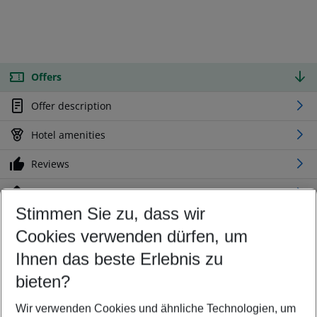
Offers
Offer description
Hotel amenities
Reviews
Location
Stimmen Sie zu, dass wir
Cookies verwenden dürfen, um
Customize your offer
Find the perfect deal which suits your best
Ihnen das beste Erlebnis zu
Your departure airport
bieten?
Any airport
Wir verwenden Cookies und ähnliche Technologien, um
Select your date range