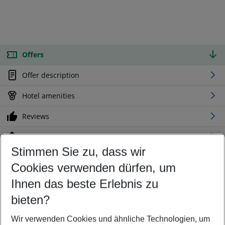
Offers
Offer description
Hotel amenities
Reviews
Location
Stimmen Sie zu, dass wir
Cookies verwenden dürfen, um
Customize your offer
Find the perfect deal which suits your best
Ihnen das beste Erlebnis zu
Your departure airport
bieten?
Any airport
Wir verwenden Cookies und ähnliche Technologien, um
Select your date range