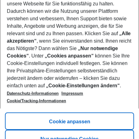
unsere Webseite für Sie funktionsfähig zu halten.
10/08/26
–
08/08/27
5-8 nights
Dadurch können wir die Nutzung unserer Plattform
Who will travel
verstehen und verbessern, Ihnen Support bieten sowie
2 adults
No children
Inhalte, Angebote und Werbung anzeigen, die für Sie
relevant sind und zu Ihnen passen. Klicken Sie auf
„Alle
Show more filter
akzeptieren“
, wenn Sie einverstanden sind. Ihnen reicht
das Nötigste? Dann wählen Sie
„Nur notwendige
Cookies“
. Unter
„Cookies anpassen“
können Sie Ihre
Cookie-Einstellungen individuell festlegen. Sie können
Ihre Privatsphäre-Einstellungen selbstverständlich
jederzeit ändern oder widerrufen – klicken Sie dazu
Footer
einfach unten auf
„Cookie-Einstellungen ändern“
.
Footer navigation
Title A
Datenschutz-Informationen
Impressum
Cookie/Tracking-Informationen
Link A
Title B
Link A
Cookie anpassen
Title C
Link A
Nur notwendige Cookies