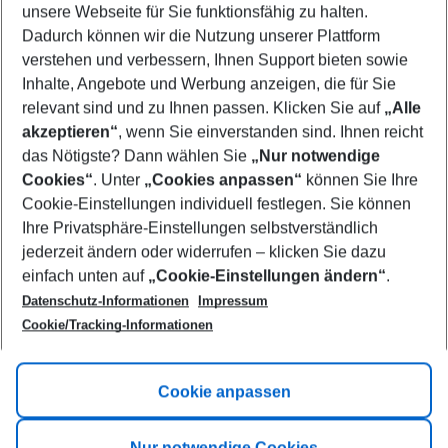
unsere Webseite für Sie funktionsfähig zu halten.
08/08/26
–
06/08/27
5-8 nights
Dadurch können wir die Nutzung unserer Plattform
Who will travel
verstehen und verbessern, Ihnen Support bieten sowie
2 adults
No children
Inhalte, Angebote und Werbung anzeigen, die für Sie
relevant sind und zu Ihnen passen. Klicken Sie auf
„Alle
Show more filter
akzeptieren“
, wenn Sie einverstanden sind. Ihnen reicht
das Nötigste? Dann wählen Sie
„Nur notwendige
Cookies“
. Unter
„Cookies anpassen“
können Sie Ihre
Cookie-Einstellungen individuell festlegen. Sie können
Ihre Privatsphäre-Einstellungen selbstverständlich
jederzeit ändern oder widerrufen – klicken Sie dazu
Footer
einfach unten auf
„Cookie-Einstellungen ändern“
.
Footer navigation
Title A
Datenschutz-Informationen
Impressum
Cookie/Tracking-Informationen
Link A
Title B
Link A
Cookie anpassen
Title C
Link A
Nur notwendige Cookies