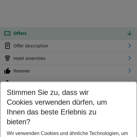
Offers
Offer description
Hotel amenities
Reviews
Location
Stimmen Sie zu, dass wir
Cookies verwenden dürfen, um
Customize your offer
Find the perfect deal which suits your best
Ihnen das beste Erlebnis zu
Your departure airport
bieten?
Any airport
Wir verwenden Cookies und ähnliche Technologien, um
Select your date range