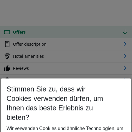
Offers
Offer description
Hotel amenities
Reviews
Location
Stimmen Sie zu, dass wir
Cookies verwenden dürfen, um
Customize your offer
Find the perfect deal which suits your best
Ihnen das beste Erlebnis zu
Your departure airport
bieten?
Any airport
Wir verwenden Cookies und ähnliche Technologien, um
Select your date range