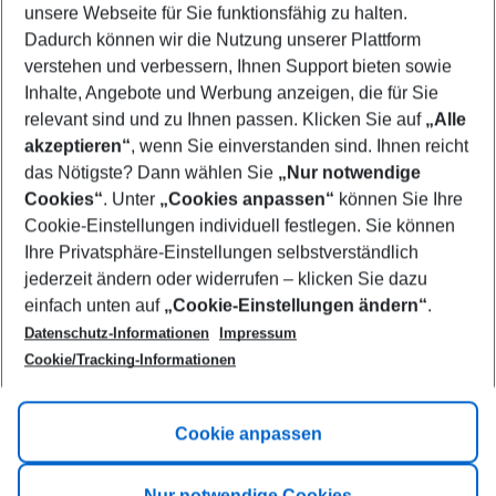
unsere Webseite für Sie funktionsfähig zu halten.
08/08/26
–
06/08/27
5-8 nights
Dadurch können wir die Nutzung unserer Plattform
Who will travel
verstehen und verbessern, Ihnen Support bieten sowie
2 adults
No children
Inhalte, Angebote und Werbung anzeigen, die für Sie
relevant sind und zu Ihnen passen. Klicken Sie auf
„Alle
Show more filter
akzeptieren“
, wenn Sie einverstanden sind. Ihnen reicht
das Nötigste? Dann wählen Sie
„Nur notwendige
Cookies“
. Unter
„Cookies anpassen“
können Sie Ihre
Cookie-Einstellungen individuell festlegen. Sie können
Ihre Privatsphäre-Einstellungen selbstverständlich
jederzeit ändern oder widerrufen – klicken Sie dazu
Footer
einfach unten auf
„Cookie-Einstellungen ändern“
.
Footer navigation
Title A
Datenschutz-Informationen
Impressum
Cookie/Tracking-Informationen
Link A
Title B
Link A
Cookie anpassen
Title C
Link A
Nur notwendige Cookies