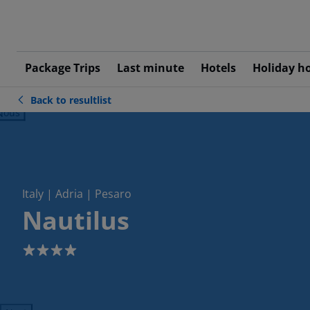
Package Trips
Last minute
Hotels
Holiday h
Back to resultlist
ious
Italy | Adria | Pesaro
Nautilus
4