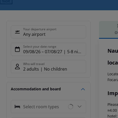
Next
Your departure airport
O
Any airport
Offe
Select your date range
Nau
09/08/26
–
07/08/27
5-8 nights
loca
Who will travel
2 adults
No children
Locat
Focar
Accommodation and board
Imp
Please
Select room types
¤4.00
hotel