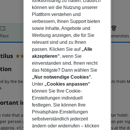
funktionsfähig zu halten. Dadurch
können wir die Nutzung unserer
Plattform verstehen und
verbessern, Ihnen Support bieten
sowie Inhalte, Angebote und
Werbung anzeigen, die für Sie
ffers
Offer description
Hotel amenities
relevant sind und zu Ihnen
r description
passen. Klicken Sie auf
„Alle
tilus
akzeptieren“
, wenn Sie
4
einverstanden sind. Ihnen reicht
tion
das Nötigste? Dann wählen Sie
„Nur notwendige Cookies“
.
ed by the beach, 1.5 km from the city center of Pesaro, 2 km from M
Unter
„Cookies anpassen“
a.
können Sie Ihre Cookie-
Einstellungen individuell
ortant info
festlegen. Sie können Ihre
Privatsphäre-Einstellungen
 note that a tourist tax is charged on site per person. 5?star hotel
selbstverständlich jederzeit
 per person per night 3?star hotel: approx. ¤2.50 per person per nig
ändern oder widerrufen – klicken
: approx. ¤1.50 per person per night For scheduled arrivals at the d