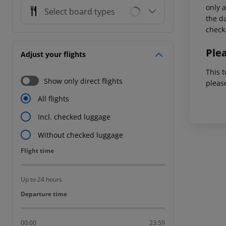
only a
Select board types
the da
check-
Ple
Adjust your flights
This t
Show only direct flights
pleas
All flights
Incl. checked luggage
Without checked luggage
Flight time
Flight time
Up to 24 hours
Departure time
Departure time
00:00
23:59