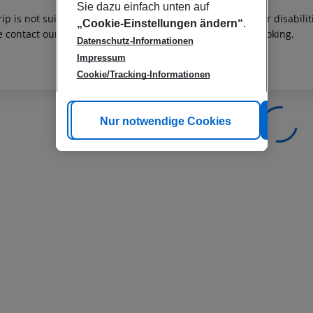
Sie dazu einfach unten auf
rip is not suitable for passengers with reduced mobility or disabil
„Cookie-Einstellungen ändern“
.
e contact our customer service before confirming your booking.
Datenschutz-Informationen
Impressum
Cookie/Tracking-Informationen
Cookie anpassen
Nur notwendige Cookies
Alle