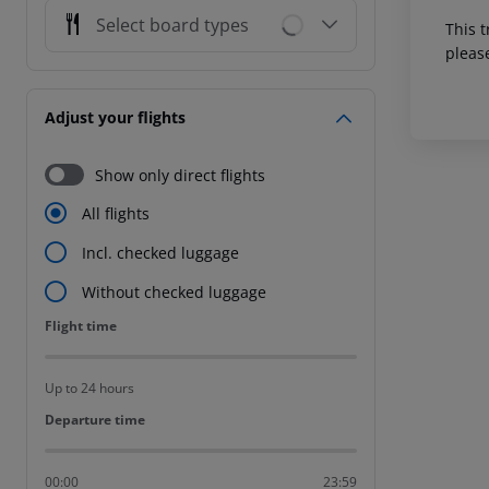
Select board types
This t
pleas
Adjust your flights
Show only direct flights
All flights
Incl. checked luggage
Without checked luggage
Flight time
Flight time
Up to 24 hours
Departure time
Departure time
00:00
23:59