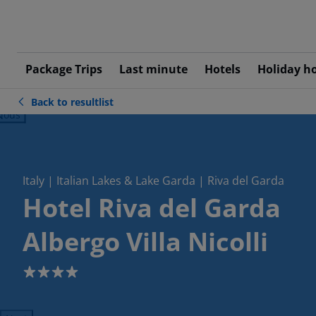
Package Trips
Last minute
Hotels
Holiday h
Back to resultlist
ious
Italy | Italian Lakes & Lake Garda | Riva del Garda
Hotel Riva del Garda
Albergo Villa Nicolli
4