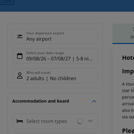
Next
Your departure airport
O
Any airport
Offe
Select your date range
Hote
09/08/26
–
07/08/27
5-8 nights
Imp
Who will travel
2 adults
No children
A tour
star h
person
Accommodation and board
arriva
also b
via ou
Select room types
Ple