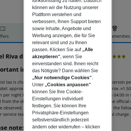
funktionsfähig zu halten. Dadurch
können wir die Nutzung unserer
Plattform verstehen und
verbessern, Ihnen Support bieten
sowie Inhalte, Angebote und
Werbung anzeigen, die für Sie
ffers
Offer description
Hotel amenities
relevant sind und zu Ihnen
r description
passen. Klicken Sie auf
„Alle
l Riva del Garda Albergo Villa Nicolli
akzeptieren“
, wenn Sie
4
einverstanden sind. Ihnen reicht
ortant info
das Nötigste? Dann wählen Sie
„Nur notwendige Cookies“
.
ist tax is charged on site: 5?star hotel: approx. ¤4.50 per person p
Unter
„Cookies anpassen“
otel: approx. ¤2.50 per person per night 2?star hotel: approx. ¤1.5
können Sie Ihre Cookie-
 per night For scheduled arrivals at the destination from 04:00 in 
Einstellungen individuell
l from the official check-in time of the respective hotel. The offici
festlegen. Sie können Ihre
e observed. This includes return flights until 3.00 a.m. on the foll
Privatsphäre-Einstellungen
r service team, subject to availability and for an additional charge.
selbstverständlich jederzeit
ase note:
ändern oder widerrufen – klicken