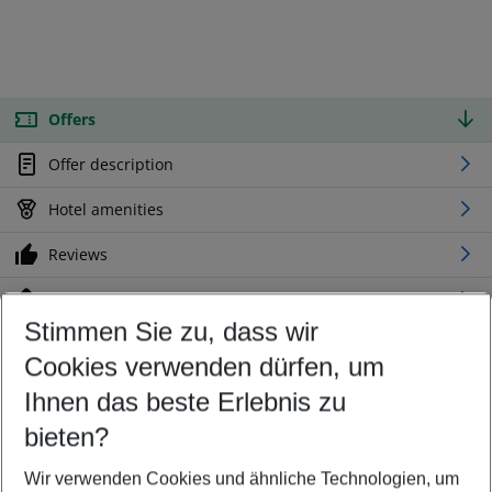
Offers
Offer description
Hotel amenities
Reviews
Location
Stimmen Sie zu, dass wir
Cookies verwenden dürfen, um
Customize your offer
Find the perfect deal which suits your best
Ihnen das beste Erlebnis zu
Your departure airport
bieten?
Any airport
Wir verwenden Cookies und ähnliche Technologien, um
Select your date range