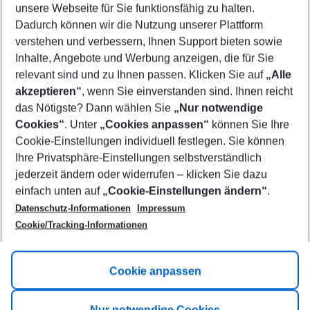
unsere Webseite für Sie funktionsfähig zu halten.
12/08/26
–
10/08/27
5-8 nights
Dadurch können wir die Nutzung unserer Plattform
Who will travel
verstehen und verbessern, Ihnen Support bieten sowie
2 adults
No children
Inhalte, Angebote und Werbung anzeigen, die für Sie
relevant sind und zu Ihnen passen. Klicken Sie auf
„Alle
Show more filter
akzeptieren“
, wenn Sie einverstanden sind. Ihnen reicht
das Nötigste? Dann wählen Sie
„Nur notwendige
Cookies“
. Unter
„Cookies anpassen“
können Sie Ihre
Cookie-Einstellungen individuell festlegen. Sie können
Ihre Privatsphäre-Einstellungen selbstverständlich
jederzeit ändern oder widerrufen – klicken Sie dazu
Footer
einfach unten auf
„Cookie-Einstellungen ändern“
.
Footer navigation
Title A
Datenschutz-Informationen
Impressum
Cookie/Tracking-Informationen
Link A
Title B
Link A
Cookie anpassen
Title C
Link A
Nur notwendige Cookies