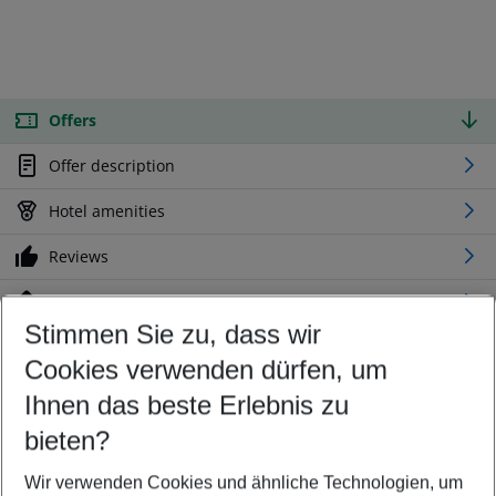
Offers
Offer description
Hotel amenities
Reviews
Location
Stimmen Sie zu, dass wir
Cookies verwenden dürfen, um
Customize your offer
Find the perfect deal which suits your best
Ihnen das beste Erlebnis zu
Your departure airport
bieten?
Any airport
Wir verwenden Cookies und ähnliche Technologien, um
Select your date range