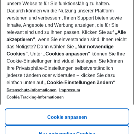
unsere Webseite für Sie funktionsfähig zu halten.
12/08/26
–
10/08/27
5-8 nights
Dadurch können wir die Nutzung unserer Plattform
Who will travel
verstehen und verbessern, Ihnen Support bieten sowie
2 adults
No children
Inhalte, Angebote und Werbung anzeigen, die für Sie
relevant sind und zu Ihnen passen. Klicken Sie auf
„Alle
Show more filter
akzeptieren“
, wenn Sie einverstanden sind. Ihnen reicht
das Nötigste? Dann wählen Sie
„Nur notwendige
Cookies“
. Unter
„Cookies anpassen“
können Sie Ihre
Cookie-Einstellungen individuell festlegen. Sie können
Ihre Privatsphäre-Einstellungen selbstverständlich
jederzeit ändern oder widerrufen – klicken Sie dazu
Footer
einfach unten auf
„Cookie-Einstellungen ändern“
.
Footer navigation
Title A
Datenschutz-Informationen
Impressum
Cookie/Tracking-Informationen
Link A
Title B
Link A
Cookie anpassen
Title C
Link A
Nur notwendige Cookies