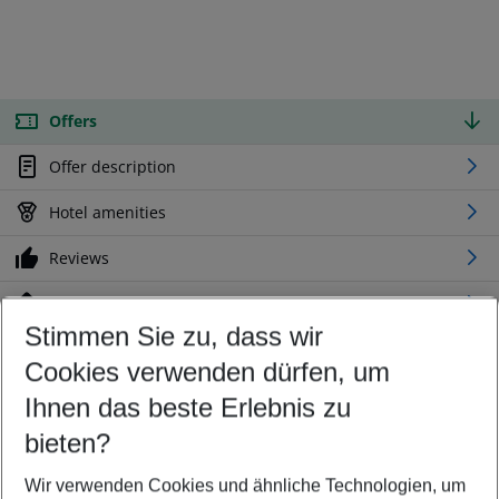
Offers
Offer description
Hotel amenities
Reviews
Location
Stimmen Sie zu, dass wir
Cookies verwenden dürfen, um
Customize your offer
Find the perfect deal which suits your best
Ihnen das beste Erlebnis zu
Your departure airport
bieten?
Any airport
Wir verwenden Cookies und ähnliche Technologien, um
Select your date range