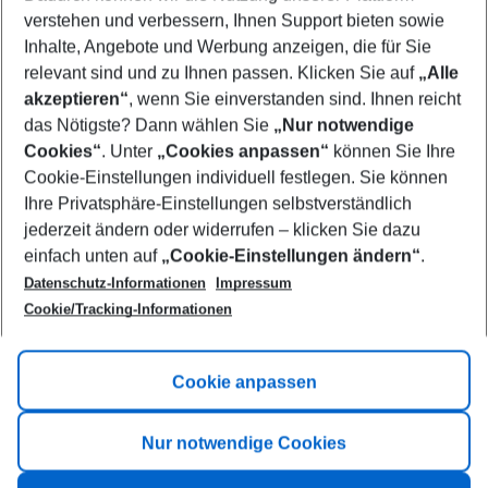
Who will travel
verstehen und verbessern, Ihnen Support bieten sowie
2 adults
No children
Inhalte, Angebote und Werbung anzeigen, die für Sie
relevant sind und zu Ihnen passen. Klicken Sie auf
„Alle
Show more filter
akzeptieren“
, wenn Sie einverstanden sind. Ihnen reicht
das Nötigste? Dann wählen Sie
„Nur notwendige
Cookies“
. Unter
„Cookies anpassen“
können Sie Ihre
Cookie-Einstellungen individuell festlegen. Sie können
Ihre Privatsphäre-Einstellungen selbstverständlich
jederzeit ändern oder widerrufen – klicken Sie dazu
Footer
einfach unten auf
„Cookie-Einstellungen ändern“
.
Footer navigation
Title A
Datenschutz-Informationen
Impressum
Cookie/Tracking-Informationen
Link A
Title B
Link A
Cookie anpassen
Title C
Link A
Nur notwendige Cookies