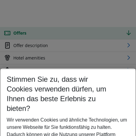
Offers
Offer description
Hotel amenities
Location
Stimmen Sie zu, dass wir
Cookies verwenden dürfen, um
Customize your offer
Find the perfect deal which suits your best
Ihnen das beste Erlebnis zu
Your departure airport
bieten?
Any airport
Wir verwenden Cookies und ähnliche Technologien, um
Select your date range
unsere Webseite für Sie funktionsfähig zu halten.
10/08/26
–
08/08/27
5-8 nights
Dadurch können wir die Nutzung unserer Plattform