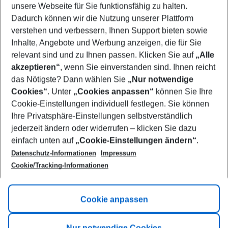
unsere Webseite für Sie funktionsfähig zu halten.
09/08/26
–
07/08/27
5-8 nights
Dadurch können wir die Nutzung unserer Plattform
Who will travel
verstehen und verbessern, Ihnen Support bieten sowie
2 adults
No children
Inhalte, Angebote und Werbung anzeigen, die für Sie
relevant sind und zu Ihnen passen. Klicken Sie auf
„Alle
Show more filter
akzeptieren“
, wenn Sie einverstanden sind. Ihnen reicht
das Nötigste? Dann wählen Sie
„Nur notwendige
Cookies“
. Unter
„Cookies anpassen“
können Sie Ihre
Cookie-Einstellungen individuell festlegen. Sie können
Ihre Privatsphäre-Einstellungen selbstverständlich
jederzeit ändern oder widerrufen – klicken Sie dazu
Footer
einfach unten auf
„Cookie-Einstellungen ändern“
.
Footer navigation
Title A
Datenschutz-Informationen
Impressum
Cookie/Tracking-Informationen
Link A
Title B
Link A
Cookie anpassen
Title C
Link A
Nur notwendige Cookies