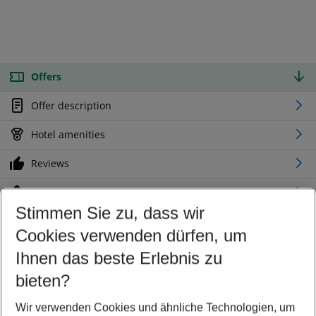
Offers
Offer description
Hotel amenities
Reviews
Location
Stimmen Sie zu, dass wir
Cookies verwenden dürfen, um
Customize your offer
Find the perfect deal which suits your best
Ihnen das beste Erlebnis zu
Your departure airport
bieten?
Any airport
Wir verwenden Cookies und ähnliche Technologien, um
Select your date range