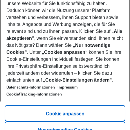
unsere Webseite für Sie funktionsfähig zu halten.
10/08/26
–
08/08/27
5-8 nights
Dadurch können wir die Nutzung unserer Plattform
Who will travel
verstehen und verbessern, Ihnen Support bieten sowie
2 adults
No children
Inhalte, Angebote und Werbung anzeigen, die für Sie
relevant sind und zu Ihnen passen. Klicken Sie auf
„Alle
Show more filter
akzeptieren“
, wenn Sie einverstanden sind. Ihnen reicht
das Nötigste? Dann wählen Sie
„Nur notwendige
Cookies“
. Unter
„Cookies anpassen“
können Sie Ihre
Cookie-Einstellungen individuell festlegen. Sie können
Ihre Privatsphäre-Einstellungen selbstverständlich
jederzeit ändern oder widerrufen – klicken Sie dazu
Footer
einfach unten auf
„Cookie-Einstellungen ändern“
.
Footer navigation
Title A
Datenschutz-Informationen
Impressum
Cookie/Tracking-Informationen
Link A
Title B
Link A
Cookie anpassen
Title C
Link A
Nur notwendige Cookies