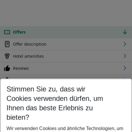
Offers
Offer description
Hotel amenities
Reviews
Location
Stimmen Sie zu, dass wir
Cookies verwenden dürfen, um
Customize your offer
Find the perfect deal which suits your best
Ihnen das beste Erlebnis zu
Your departure airport
bieten?
Any airport
Wir verwenden Cookies und ähnliche Technologien, um
Select your date range