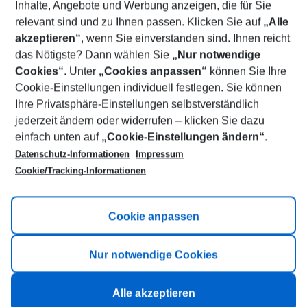
Inhalte, Angebote und Werbung anzeigen, die für Sie
relevant sind und zu Ihnen passen. Klicken Sie auf
„Alle
Show more filter
akzeptieren“
, wenn Sie einverstanden sind. Ihnen reicht
das Nötigste? Dann wählen Sie
„Nur notwendige
Cookies“
. Unter
„Cookies anpassen“
können Sie Ihre
Cookie-Einstellungen individuell festlegen. Sie können
Ihre Privatsphäre-Einstellungen selbstverständlich
jederzeit ändern oder widerrufen – klicken Sie dazu
Footer
einfach unten auf
„Cookie-Einstellungen ändern“
.
Footer navigation
Title A
Datenschutz-Informationen
Impressum
Cookie/Tracking-Informationen
Link A
Title B
Link A
Cookie anpassen
Title C
Link A
Nur notwendige Cookies
Alle akzeptieren
©
2026
All rights reserved