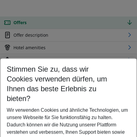
Offers
Offer description
Hotel amenities
Location
Stimmen Sie zu, dass wir
Cookies verwenden dürfen, um
Customize your offer
Find the perfect deal which suits your best
Ihnen das beste Erlebnis zu
Your departure airport
bieten?
Any airport
Wir verwenden Cookies und ähnliche Technologien, um
Select your date range
unsere Webseite für Sie funktionsfähig zu halten.
08/08/26
–
06/08/27
5-8 nights
Dadurch können wir die Nutzung unserer Plattform
Who will travel
verstehen und verbessern, Ihnen Support bieten sowie
2 adults
No children