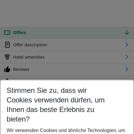
Offers
Offer description
Hotel amenities
Reviews
Location
Stimmen Sie zu, dass wir
Cookies verwenden dürfen, um
Customize your offer
Find the perfect deal which suits your best
Ihnen das beste Erlebnis zu
Your departure airport
bieten?
Any airport
Wir verwenden Cookies und ähnliche Technologien, um
Select your date range