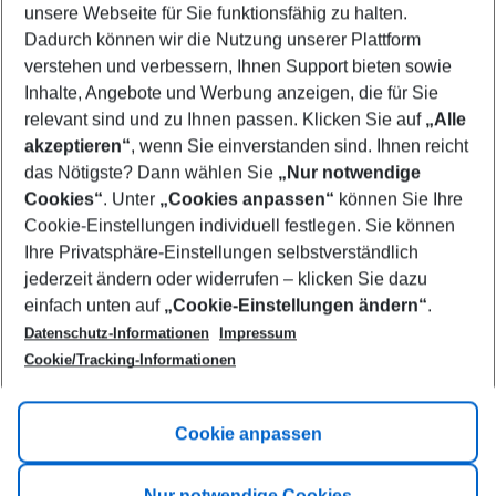
unsere Webseite für Sie funktionsfähig zu halten.
10/08/26
–
08/08/27
5-8 nights
Dadurch können wir die Nutzung unserer Plattform
Who will travel
verstehen und verbessern, Ihnen Support bieten sowie
2 adults
No children
Inhalte, Angebote und Werbung anzeigen, die für Sie
relevant sind und zu Ihnen passen. Klicken Sie auf
„Alle
Show more filter
akzeptieren“
, wenn Sie einverstanden sind. Ihnen reicht
das Nötigste? Dann wählen Sie
„Nur notwendige
Cookies“
. Unter
„Cookies anpassen“
können Sie Ihre
Cookie-Einstellungen individuell festlegen. Sie können
Ihre Privatsphäre-Einstellungen selbstverständlich
jederzeit ändern oder widerrufen – klicken Sie dazu
Footer
einfach unten auf
„Cookie-Einstellungen ändern“
.
Footer navigation
Title A
Datenschutz-Informationen
Impressum
Cookie/Tracking-Informationen
Link A
Title B
Link A
Cookie anpassen
Title C
Link A
Nur notwendige Cookies