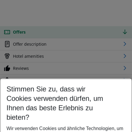
Offers
Offer description
Hotel amenities
Reviews
Location
Stimmen Sie zu, dass wir
Cookies verwenden dürfen, um
Customize your offer
Find the perfect deal which suits your best
Ihnen das beste Erlebnis zu
Your departure airport
bieten?
Any airport
Wir verwenden Cookies und ähnliche Technologien, um
Select your date range