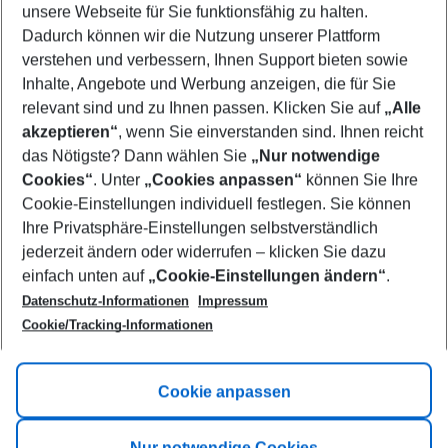
unsere Webseite für Sie funktionsfähig zu halten.
08/08/26
–
06/08/27
5-8 nights
Dadurch können wir die Nutzung unserer Plattform
Who will travel
verstehen und verbessern, Ihnen Support bieten sowie
2 adults
No children
Inhalte, Angebote und Werbung anzeigen, die für Sie
relevant sind und zu Ihnen passen. Klicken Sie auf
„Alle
Show more filter
akzeptieren“
, wenn Sie einverstanden sind. Ihnen reicht
das Nötigste? Dann wählen Sie
„Nur notwendige
Cookies“
. Unter
„Cookies anpassen“
können Sie Ihre
Cookie-Einstellungen individuell festlegen. Sie können
Ihre Privatsphäre-Einstellungen selbstverständlich
jederzeit ändern oder widerrufen – klicken Sie dazu
Footer
einfach unten auf
„Cookie-Einstellungen ändern“
.
Footer navigation
Title A
Datenschutz-Informationen
Impressum
Cookie/Tracking-Informationen
Link A
Title B
Link A
Cookie anpassen
Title C
Link A
Nur notwendige Cookies