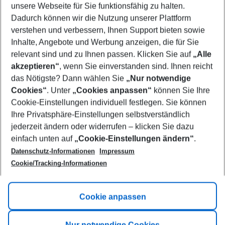
unsere Webseite für Sie funktionsfähig zu halten.
10/08/26
–
08/08/27
5-8 nights
Dadurch können wir die Nutzung unserer Plattform
Who will travel
verstehen und verbessern, Ihnen Support bieten sowie
2 adults
No children
Inhalte, Angebote und Werbung anzeigen, die für Sie
relevant sind und zu Ihnen passen. Klicken Sie auf
„Alle
Show more filter
akzeptieren“
, wenn Sie einverstanden sind. Ihnen reicht
das Nötigste? Dann wählen Sie
„Nur notwendige
Cookies“
. Unter
„Cookies anpassen“
können Sie Ihre
Cookie-Einstellungen individuell festlegen. Sie können
Ihre Privatsphäre-Einstellungen selbstverständlich
jederzeit ändern oder widerrufen – klicken Sie dazu
Footer
einfach unten auf
„Cookie-Einstellungen ändern“
.
Footer navigation
Title A
Datenschutz-Informationen
Impressum
Cookie/Tracking-Informationen
Link A
Title B
Link A
Cookie anpassen
Title C
Link A
Nur notwendige Cookies