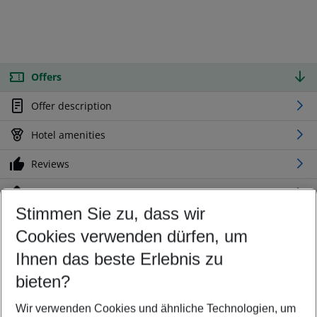
Offers
Offer description
Hotel amenities
Reviews
Location
Stimmen Sie zu, dass wir
Cookies verwenden dürfen, um
Customize your offer
Find the perfect deal which suits your best
Ihnen das beste Erlebnis zu
Your departure airport
bieten?
Any airport
Wir verwenden Cookies und ähnliche Technologien, um
Select your date range