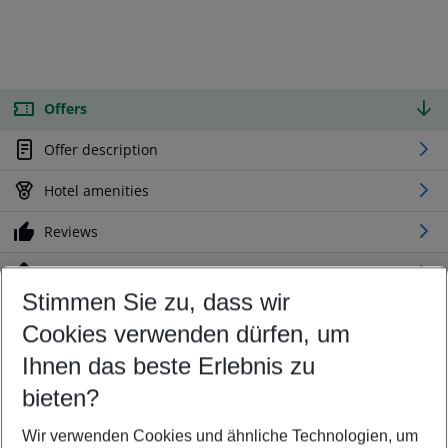
Offers
Offer description
Hotel amenities
Reviews
Location
Stimmen Sie zu, dass wir
Cookies verwenden dürfen, um
Customize your offer
Find the perfect deal which suits your best
Ihnen das beste Erlebnis zu
Your departure airport
bieten?
Any airport
Wir verwenden Cookies und ähnliche Technologien, um
Select your date range