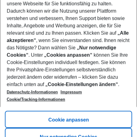
unsere Webseite für Sie funktionsfähig zu halten.
09/08/26
–
07/08/27
5-8 nights
Dadurch können wir die Nutzung unserer Plattform
Who will travel
verstehen und verbessern, Ihnen Support bieten sowie
2 adults
No children
Inhalte, Angebote und Werbung anzeigen, die für Sie
relevant sind und zu Ihnen passen. Klicken Sie auf
„Alle
Show more filter
akzeptieren“
, wenn Sie einverstanden sind. Ihnen reicht
das Nötigste? Dann wählen Sie
„Nur notwendige
Cookies“
. Unter
„Cookies anpassen“
können Sie Ihre
Cookie-Einstellungen individuell festlegen. Sie können
Ihre Privatsphäre-Einstellungen selbstverständlich
jederzeit ändern oder widerrufen – klicken Sie dazu
Footer
einfach unten auf
„Cookie-Einstellungen ändern“
.
Footer navigation
Title A
Datenschutz-Informationen
Impressum
Cookie/Tracking-Informationen
Link A
Title B
Link A
Cookie anpassen
Title C
Link A
Nur notwendige Cookies