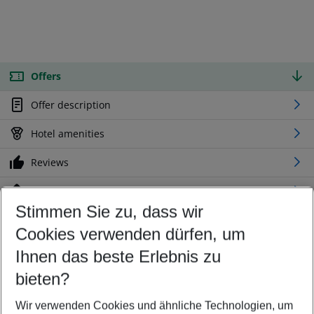
Offers
Offer description
Hotel amenities
Reviews
Location
Stimmen Sie zu, dass wir
Cookies verwenden dürfen, um
Customize your offer
Find the perfect deal which suits your best
Ihnen das beste Erlebnis zu
Your departure airport
bieten?
Any airport
Wir verwenden Cookies und ähnliche Technologien, um
Select your date range