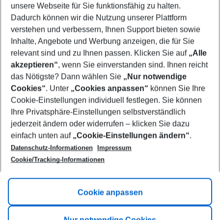
unsere Webseite für Sie funktionsfähig zu halten.
10/08/26
–
08/08/27
5-8 nights
Dadurch können wir die Nutzung unserer Plattform
Who will travel
verstehen und verbessern, Ihnen Support bieten sowie
2 adults
No children
Inhalte, Angebote und Werbung anzeigen, die für Sie
relevant sind und zu Ihnen passen. Klicken Sie auf
„Alle
Show more filter
akzeptieren“
, wenn Sie einverstanden sind. Ihnen reicht
das Nötigste? Dann wählen Sie
„Nur notwendige
Cookies“
. Unter
„Cookies anpassen“
können Sie Ihre
Cookie-Einstellungen individuell festlegen. Sie können
Ihre Privatsphäre-Einstellungen selbstverständlich
jederzeit ändern oder widerrufen – klicken Sie dazu
Footer
einfach unten auf
„Cookie-Einstellungen ändern“
.
Footer navigation
Title A
Datenschutz-Informationen
Impressum
Cookie/Tracking-Informationen
Link A
Title B
Link A
Cookie anpassen
Title C
Link A
Nur notwendige Cookies