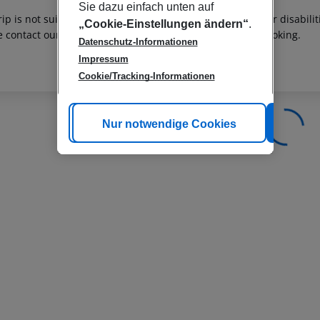
Sie dazu einfach unten auf
rip is not suitable for passengers with reduced mobility or disabil
„Cookie-Einstellungen ändern“
.
e contact our customer service before confirming your booking.
Datenschutz-Informationen
Impressum
Cookie/Tracking-Informationen
Cookie anpassen
Nur notwendige Cookies
Alle