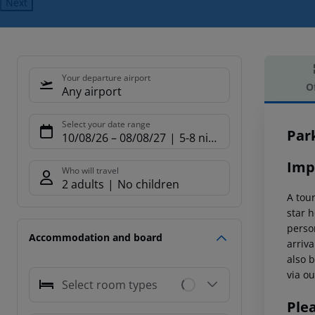
Next
Your departure airport
O
Any airport
Offe
Select your date range
Par
10/08/26
–
08/08/27
5-8 nights
Imp
Who will travel
2 adults
No children
A tour
star h
person
Accommodation and board
arriva
also b
via ou
Select room types
Ple