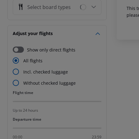
Select board types
This t
pleas
Adjust your flights
Show only direct flights
All flights
Incl. checked luggage
Without checked luggage
Flight time
Flight time
Up to 24 hours
Departure time
Departure time
00:00
23:59