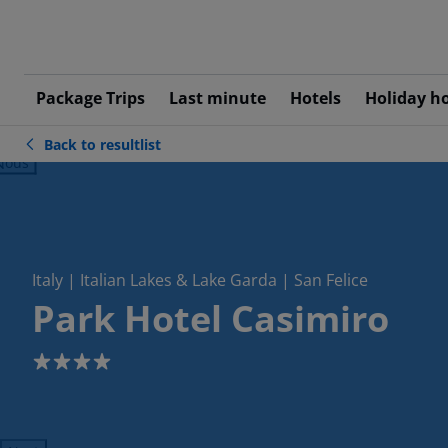
Package Trips
Last minute
Hotels
Holiday h
Back to resultlist
ious
Italy | Italian Lakes & Lake Garda | San Felice
Park Hotel Casimiro
4