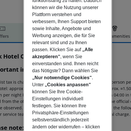
funktionsfähig zu halten. Dadurch
können wir die Nutzung unserer
Plattform verstehen und
verbessern, Ihnen Support bieten
sowie Inhalte, Angebote und
Werbung anzeigen, die für Sie
ffers
Offer description
Hotel amenities
relevant sind und zu Ihnen
r description
passen. Klicken Sie auf
„Alle
k Hotel Casimiro
akzeptieren“
, wenn Sie
4
einverstanden sind. Ihnen reicht
ortant info
das Nötigste? Dann wählen Sie
„Nur notwendige Cookies“
.
ist tax is charged on site: 5?star hotel: approx. ¤4.50 per person p
Unter
„Cookies anpassen“
otel: approx. ¤2.50 per person per night 2?star hotel: approx. ¤1.5
können Sie Ihre Cookie-
 per night For scheduled arrivals at the destination from 04:00 in 
Einstellungen individuell
l from the official check-in time of the respective hotel. The offici
festlegen. Sie können Ihre
e observed. This includes return flights until 3.00 a.m. on the foll
Privatsphäre-Einstellungen
r service team, subject to availability and for an additional charge.
selbstverständlich jederzeit
ase note:
ändern oder widerrufen – klicken