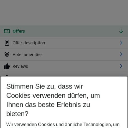
Offers
Offer description
Hotel amenities
Reviews
Location
Stimmen Sie zu, dass wir
Cookies verwenden dürfen, um
Customize your offer
Find the perfect deal which suits your best
Ihnen das beste Erlebnis zu
Your departure airport
bieten?
Any airport
Wir verwenden Cookies und ähnliche Technologien, um
Select your date range