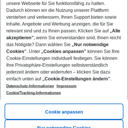
unsere Webseite für Sie funktionsfähig zu halten.
12/08/26
–
10/08/27
5-8 nights
Dadurch können wir die Nutzung unserer Plattform
Who will travel
verstehen und verbessern, Ihnen Support bieten sowie
2 adults
No children
Inhalte, Angebote und Werbung anzeigen, die für Sie
relevant sind und zu Ihnen passen. Klicken Sie auf
„Alle
Show more filter
akzeptieren“
, wenn Sie einverstanden sind. Ihnen reicht
das Nötigste? Dann wählen Sie
„Nur notwendige
Cookies“
. Unter
„Cookies anpassen“
können Sie Ihre
Cookie-Einstellungen individuell festlegen. Sie können
Ihre Privatsphäre-Einstellungen selbstverständlich
jederzeit ändern oder widerrufen – klicken Sie dazu
Footer
einfach unten auf
„Cookie-Einstellungen ändern“
.
Footer navigation
Title A
Datenschutz-Informationen
Impressum
Cookie/Tracking-Informationen
Link A
Title B
Link A
Cookie anpassen
Title C
Link A
Nur notwendige Cookies