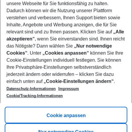
unsere Webseite für Sie funktionsfähig zu halten.
09/08/26
–
07/08/27
5-8 nights
Dadurch können wir die Nutzung unserer Plattform
Who will travel
verstehen und verbessern, Ihnen Support bieten sowie
2 adults
No children
Inhalte, Angebote und Werbung anzeigen, die für Sie
relevant sind und zu Ihnen passen. Klicken Sie auf
„Alle
Show more filter
akzeptieren“
, wenn Sie einverstanden sind. Ihnen reicht
das Nötigste? Dann wählen Sie
„Nur notwendige
Cookies“
. Unter
„Cookies anpassen“
können Sie Ihre
Cookie-Einstellungen individuell festlegen. Sie können
Ihre Privatsphäre-Einstellungen selbstverständlich
jederzeit ändern oder widerrufen – klicken Sie dazu
Footer
einfach unten auf
„Cookie-Einstellungen ändern“
.
Footer navigation
Title A
Datenschutz-Informationen
Impressum
Cookie/Tracking-Informationen
Link A
Title B
Link A
Cookie anpassen
Title C
Link A
Nur notwendige Cookies