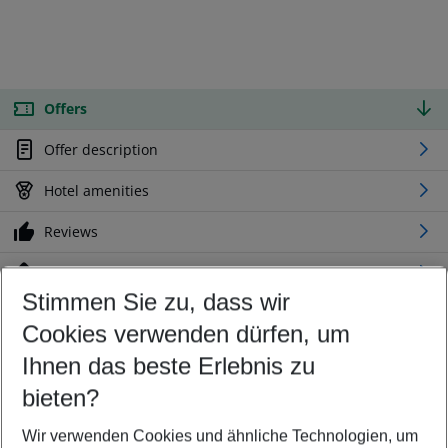
Offers
Offer description
Hotel amenities
Reviews
Location
Stimmen Sie zu, dass wir
Cookies verwenden dürfen, um
Customize your offer
Find the perfect deal which suits your best
Ihnen das beste Erlebnis zu
Your departure airport
bieten?
Any airport
Wir verwenden Cookies und ähnliche Technologien, um
Select your date range