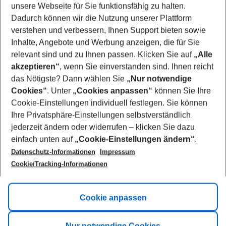
unsere Webseite für Sie funktionsfähig zu halten.
08/08/26
–
06/08/27
5-8 nights
Dadurch können wir die Nutzung unserer Plattform
Who will travel
verstehen und verbessern, Ihnen Support bieten sowie
2 adults
No children
Inhalte, Angebote und Werbung anzeigen, die für Sie
relevant sind und zu Ihnen passen. Klicken Sie auf
„Alle
Show more filter
akzeptieren“
, wenn Sie einverstanden sind. Ihnen reicht
das Nötigste? Dann wählen Sie
„Nur notwendige
Cookies“
. Unter
„Cookies anpassen“
können Sie Ihre
Cookie-Einstellungen individuell festlegen. Sie können
Ihre Privatsphäre-Einstellungen selbstverständlich
jederzeit ändern oder widerrufen – klicken Sie dazu
Footer
einfach unten auf
„Cookie-Einstellungen ändern“
.
Footer navigation
Title A
Datenschutz-Informationen
Impressum
Cookie/Tracking-Informationen
Link A
Title B
Link A
Cookie anpassen
Title C
Link A
Nur notwendige Cookies