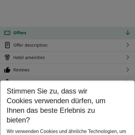
Offers
Offer description
Hotel amenities
Reviews
Location
Stimmen Sie zu, dass wir
Cookies verwenden dürfen, um
Customize your offer
Find the perfect deal which suits your best
Ihnen das beste Erlebnis zu
Your departure airport
bieten?
Any airport
Wir verwenden Cookies und ähnliche Technologien, um
Select your date range