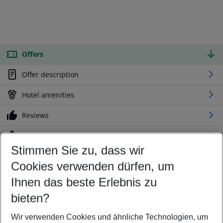
Offers
Offer description
Hotel amenities
Reviews
Location
Stimmen Sie zu, dass wir
Cookies verwenden dürfen, um
Customize your offer
Find the perfect deal which suits your best
Ihnen das beste Erlebnis zu
Your departure airport
bieten?
Any airport
Wir verwenden Cookies und ähnliche Technologien, um
Select your date range