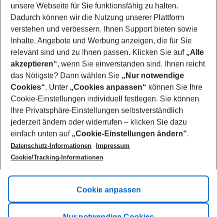
unsere Webseite für Sie funktionsfähig zu halten.
09/08/26
–
07/08/27
5-8 nights
Dadurch können wir die Nutzung unserer Plattform
Who will travel
verstehen und verbessern, Ihnen Support bieten sowie
2 adults
No children
Inhalte, Angebote und Werbung anzeigen, die für Sie
relevant sind und zu Ihnen passen. Klicken Sie auf
„Alle
Show more filter
akzeptieren“
, wenn Sie einverstanden sind. Ihnen reicht
das Nötigste? Dann wählen Sie
„Nur notwendige
Cookies“
. Unter
„Cookies anpassen“
können Sie Ihre
Cookie-Einstellungen individuell festlegen. Sie können
Ihre Privatsphäre-Einstellungen selbstverständlich
jederzeit ändern oder widerrufen – klicken Sie dazu
Footer
einfach unten auf
„Cookie-Einstellungen ändern“
.
Footer navigation
Title A
Datenschutz-Informationen
Impressum
Cookie/Tracking-Informationen
Link A
Title B
Link A
Cookie anpassen
Title C
Link A
Nur notwendige Cookies