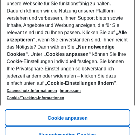
unsere Webseite für Sie funktionsfähig zu halten.
09/08/26
–
07/08/27
5-8 nights
Dadurch können wir die Nutzung unserer Plattform
Who will travel
verstehen und verbessern, Ihnen Support bieten sowie
2 adults
No children
Inhalte, Angebote und Werbung anzeigen, die für Sie
relevant sind und zu Ihnen passen. Klicken Sie auf
„Alle
Show more filter
akzeptieren“
, wenn Sie einverstanden sind. Ihnen reicht
das Nötigste? Dann wählen Sie
„Nur notwendige
Cookies“
. Unter
„Cookies anpassen“
können Sie Ihre
Cookie-Einstellungen individuell festlegen. Sie können
Ihre Privatsphäre-Einstellungen selbstverständlich
jederzeit ändern oder widerrufen – klicken Sie dazu
Footer
einfach unten auf
„Cookie-Einstellungen ändern“
.
Footer navigation
Title A
Datenschutz-Informationen
Impressum
Cookie/Tracking-Informationen
Link A
Title B
Link A
Cookie anpassen
Title C
Link A
Nur notwendige Cookies