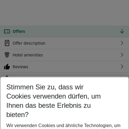
Offers
Offer description
Hotel amenities
Reviews
Location
Stimmen Sie zu, dass wir
Cookies verwenden dürfen, um
Customize your offer
Find the perfect deal which suits your best
Ihnen das beste Erlebnis zu
Your departure airport
bieten?
Any airport
Wir verwenden Cookies und ähnliche Technologien, um
Select your date range