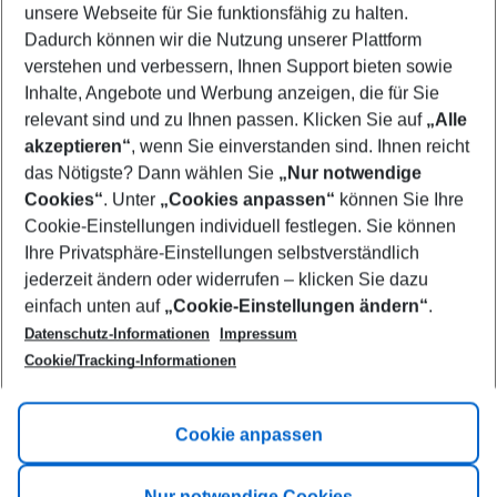
unsere Webseite für Sie funktionsfähig zu halten.
11/08/26
–
09/08/27
5-8 nights
Dadurch können wir die Nutzung unserer Plattform
Who will travel
verstehen und verbessern, Ihnen Support bieten sowie
2 adults
No children
Inhalte, Angebote und Werbung anzeigen, die für Sie
relevant sind und zu Ihnen passen. Klicken Sie auf
„Alle
Show more filter
akzeptieren“
, wenn Sie einverstanden sind. Ihnen reicht
das Nötigste? Dann wählen Sie
„Nur notwendige
Cookies“
. Unter
„Cookies anpassen“
können Sie Ihre
Cookie-Einstellungen individuell festlegen. Sie können
Ihre Privatsphäre-Einstellungen selbstverständlich
jederzeit ändern oder widerrufen – klicken Sie dazu
Footer
einfach unten auf
„Cookie-Einstellungen ändern“
.
Footer navigation
Title A
Datenschutz-Informationen
Impressum
Cookie/Tracking-Informationen
Link A
Title B
Link A
Cookie anpassen
Title C
Link A
Nur notwendige Cookies