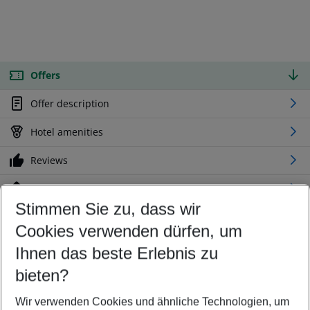
Offers
Offer description
Hotel amenities
Reviews
Location
Stimmen Sie zu, dass wir
Cookies verwenden dürfen, um
Customize your offer
Find the perfect deal which suits your best
Ihnen das beste Erlebnis zu
Your departure airport
bieten?
Any airport
Wir verwenden Cookies und ähnliche Technologien, um
Select your date range