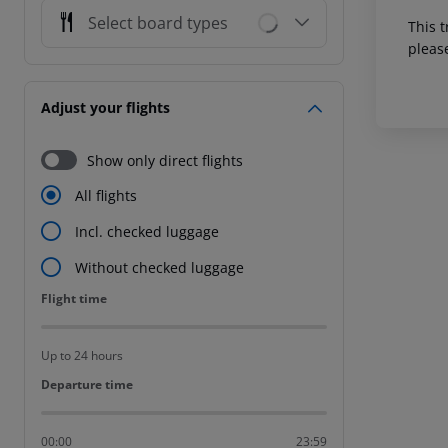
Select board types
This t
pleas
Adjust your flights
Show only direct flights
All flights
Incl. checked luggage
Without checked luggage
Flight time
Flight time
Up to 24 hours
Departure time
Departure time
00:00
23:59