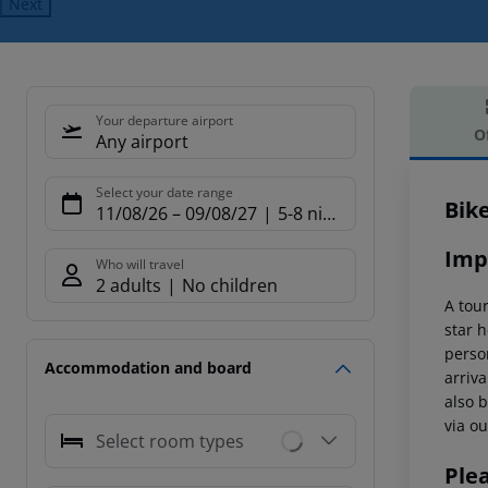
Next
Your departure airport
O
Any airport
Offe
Select your date range
Bik
11/08/26
–
09/08/27
5-8 nights
Imp
Who will travel
2 adults
No children
A tour
star h
person
Accommodation and board
arriva
also b
via ou
Select room types
Ple