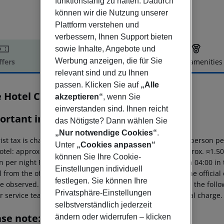
funktionsfähig zu halten. Dadurch
können wir die Nutzung unserer
Plattform verstehen und
verbessern, Ihnen Support bieten
sowie Inhalte, Angebote und
Werbung anzeigen, die für Sie
ffers
Offer description
Hotel amenities
relevant sind und zu Ihnen
r description
passen. Klicken Sie auf
„Alle
e Hotel Caravel
akzeptieren“
, wenn Sie
4
einverstanden sind. Ihnen reicht
ortant info
das Nötigste? Dann wählen Sie
„Nur notwendige Cookies“
.
ist tax is charged on site: 5?star hotel: approx. ¤4.50 per person p
Unter
„Cookies anpassen“
otel: approx. ¤2.50 per person per night 2?star hotel: approx. ¤1.5
können Sie Ihre Cookie-
 per night For scheduled arrivals at the destination from 04:00 in 
Einstellungen individuell
l from the official check-in time of the respective hotel. The offici
festlegen. Sie können Ihre
e observed. This includes return flights until 3.00 a.m. on the foll
Privatsphäre-Einstellungen
r service team, subject to availability and for an additional charge.
selbstverständlich jederzeit
ase note:
ändern oder widerrufen – klicken