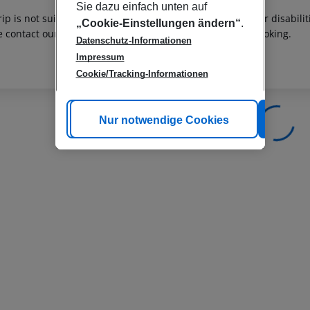
Sie dazu einfach unten auf
rip is not suitable for passengers with reduced mobility or disabil
„Cookie-Einstellungen ändern“
.
e contact our customer service before confirming your booking.
Datenschutz-Informationen
Impressum
Cookie/Tracking-Informationen
Cookie anpassen
Nur notwendige Cookies
Alle