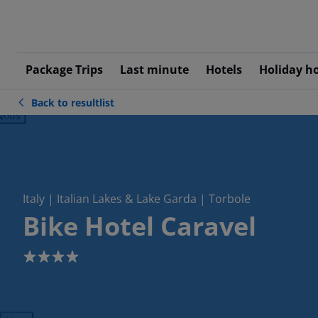
Package Trips
Last minute
Hotels
Holiday h
Back to resultlist
ious
Italy | Italian Lakes & Lake Garda | Torbole
Bike Hotel Caravel
4