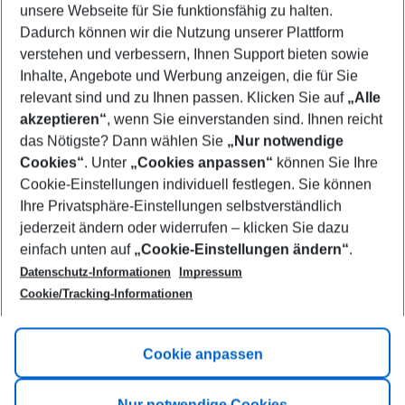
unsere Webseite für Sie funktionsfähig zu halten.
09/08/26
–
07/08/27
5-8 nights
Dadurch können wir die Nutzung unserer Plattform
Who will travel
verstehen und verbessern, Ihnen Support bieten sowie
2 adults
No children
Inhalte, Angebote und Werbung anzeigen, die für Sie
relevant sind und zu Ihnen passen. Klicken Sie auf
„Alle
Show more filter
akzeptieren“
, wenn Sie einverstanden sind. Ihnen reicht
das Nötigste? Dann wählen Sie
„Nur notwendige
Cookies“
. Unter
„Cookies anpassen“
können Sie Ihre
Cookie-Einstellungen individuell festlegen. Sie können
Ihre Privatsphäre-Einstellungen selbstverständlich
jederzeit ändern oder widerrufen – klicken Sie dazu
Footer
einfach unten auf
„Cookie-Einstellungen ändern“
.
Footer navigation
Title A
Datenschutz-Informationen
Impressum
Cookie/Tracking-Informationen
Link A
Title B
Link A
Cookie anpassen
Title C
Link A
Nur notwendige Cookies