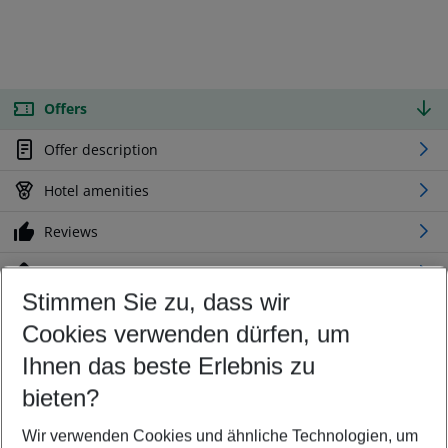
Offers
Offer description
Hotel amenities
Reviews
Location
Stimmen Sie zu, dass wir
Cookies verwenden dürfen, um
Customize your offer
Find the perfect deal which suits your best
Ihnen das beste Erlebnis zu
Your departure airport
bieten?
Any airport
Wir verwenden Cookies und ähnliche Technologien, um
Select your date range