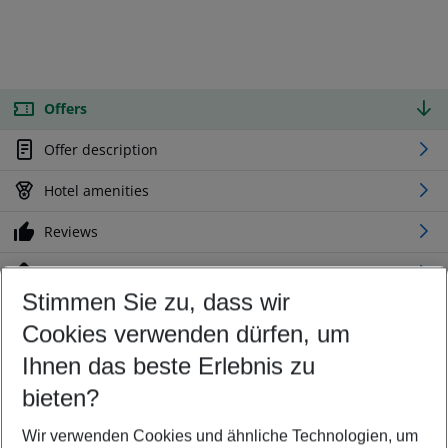
Offers
Offer description
Hotel amenities
Reviews
Location
Stimmen Sie zu, dass wir
Cookies verwenden dürfen, um
Customize your offer
Find the perfect deal which suits your best
Ihnen das beste Erlebnis zu
Your departure airport
bieten?
Any airport
Wir verwenden Cookies und ähnliche Technologien, um
Select your date range