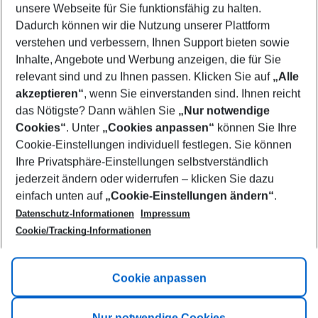
unsere Webseite für Sie funktionsfähig zu halten.
10/08/26
–
08/08/27
5-8 nights
Dadurch können wir die Nutzung unserer Plattform
Who will travel
verstehen und verbessern, Ihnen Support bieten sowie
2 adults
No children
Inhalte, Angebote und Werbung anzeigen, die für Sie
relevant sind und zu Ihnen passen. Klicken Sie auf
„Alle
Show more filter
akzeptieren“
, wenn Sie einverstanden sind. Ihnen reicht
das Nötigste? Dann wählen Sie
„Nur notwendige
Cookies“
. Unter
„Cookies anpassen“
können Sie Ihre
Cookie-Einstellungen individuell festlegen. Sie können
Ihre Privatsphäre-Einstellungen selbstverständlich
jederzeit ändern oder widerrufen – klicken Sie dazu
Footer
einfach unten auf
„Cookie-Einstellungen ändern“
.
Footer navigation
Title A
Datenschutz-Informationen
Impressum
Cookie/Tracking-Informationen
Link A
Title B
Link A
Cookie anpassen
Title C
Link A
Nur notwendige Cookies