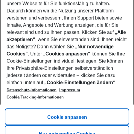
unsere Webseite für Sie funktionsfähig zu halten.
11/08/26
–
09/08/27
5-8 nights
Dadurch können wir die Nutzung unserer Plattform
Who will travel
verstehen und verbessern, Ihnen Support bieten sowie
2 adults
No children
Inhalte, Angebote und Werbung anzeigen, die für Sie
relevant sind und zu Ihnen passen. Klicken Sie auf
„Alle
Show more filter
akzeptieren“
, wenn Sie einverstanden sind. Ihnen reicht
das Nötigste? Dann wählen Sie
„Nur notwendige
Cookies“
. Unter
„Cookies anpassen“
können Sie Ihre
Cookie-Einstellungen individuell festlegen. Sie können
Ihre Privatsphäre-Einstellungen selbstverständlich
jederzeit ändern oder widerrufen – klicken Sie dazu
Footer
einfach unten auf
„Cookie-Einstellungen ändern“
.
Footer navigation
Title A
Datenschutz-Informationen
Impressum
Cookie/Tracking-Informationen
Link A
Title B
Link A
Cookie anpassen
Title C
Link A
Nur notwendige Cookies