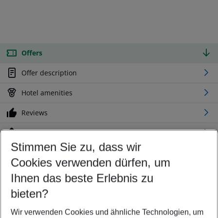
Offers
Offer description
Hotel amenities
Reviews
Location
Stimmen Sie zu, dass wir
Cookies verwenden dürfen, um
Customize your offer
Find the perfect deal which suits your best
Ihnen das beste Erlebnis zu
Your departure airport
bieten?
Any airport
Wir verwenden Cookies und ähnliche Technologien, um
Select your date range