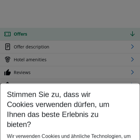
Offers
Offer description
Hotel amenities
Reviews
Location
Stimmen Sie zu, dass wir
Cookies verwenden dürfen, um
Customize your offer
Find the perfect deal which suits your best
Ihnen das beste Erlebnis zu
Your departure airport
bieten?
Any airport
Wir verwenden Cookies und ähnliche Technologien, um
Select your date range