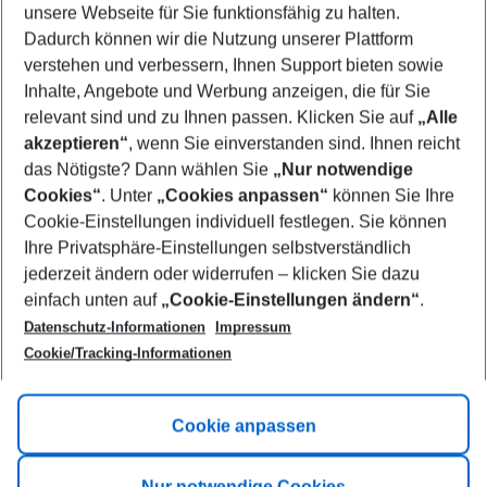
unsere Webseite für Sie funktionsfähig zu halten.
09/08/26
–
07/08/27
5-8 nights
Dadurch können wir die Nutzung unserer Plattform
Who will travel
verstehen und verbessern, Ihnen Support bieten sowie
2 adults
No children
Inhalte, Angebote und Werbung anzeigen, die für Sie
relevant sind und zu Ihnen passen. Klicken Sie auf
„Alle
Show more filter
akzeptieren“
, wenn Sie einverstanden sind. Ihnen reicht
das Nötigste? Dann wählen Sie
„Nur notwendige
Cookies“
. Unter
„Cookies anpassen“
können Sie Ihre
Cookie-Einstellungen individuell festlegen. Sie können
Ihre Privatsphäre-Einstellungen selbstverständlich
jederzeit ändern oder widerrufen – klicken Sie dazu
Footer
einfach unten auf
„Cookie-Einstellungen ändern“
.
Footer navigation
Title A
Datenschutz-Informationen
Impressum
Cookie/Tracking-Informationen
Link A
Title B
Link A
Cookie anpassen
Title C
Link A
Nur notwendige Cookies