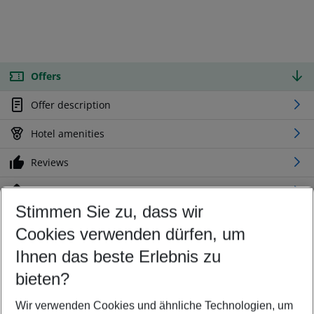
Offers
Offer description
Hotel amenities
Reviews
Location
Stimmen Sie zu, dass wir
Cookies verwenden dürfen, um
Customize your offer
Find the perfect deal which suits your best
Ihnen das beste Erlebnis zu
Your departure airport
bieten?
Any airport
Wir verwenden Cookies und ähnliche Technologien, um
Select your date range