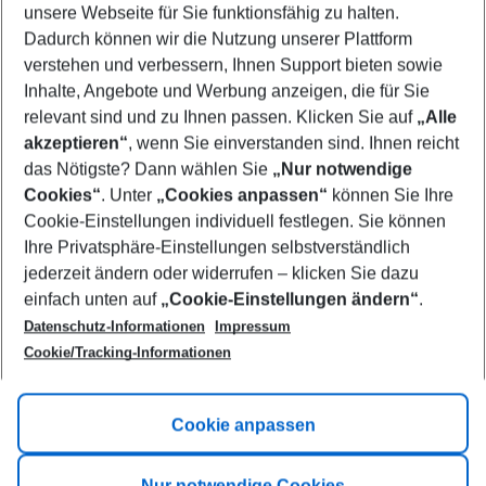
unsere Webseite für Sie funktionsfähig zu halten.
09/08/26
–
07/08/27
5-8 nights
Dadurch können wir die Nutzung unserer Plattform
Who will travel
verstehen und verbessern, Ihnen Support bieten sowie
2 adults
No children
Inhalte, Angebote und Werbung anzeigen, die für Sie
relevant sind und zu Ihnen passen. Klicken Sie auf
„Alle
Show more filter
akzeptieren“
, wenn Sie einverstanden sind. Ihnen reicht
das Nötigste? Dann wählen Sie
„Nur notwendige
Cookies“
. Unter
„Cookies anpassen“
können Sie Ihre
Cookie-Einstellungen individuell festlegen. Sie können
Ihre Privatsphäre-Einstellungen selbstverständlich
jederzeit ändern oder widerrufen – klicken Sie dazu
Footer
einfach unten auf
„Cookie-Einstellungen ändern“
.
Footer navigation
Title A
Datenschutz-Informationen
Impressum
Cookie/Tracking-Informationen
Link A
Title B
Link A
Cookie anpassen
Title C
Link A
Nur notwendige Cookies