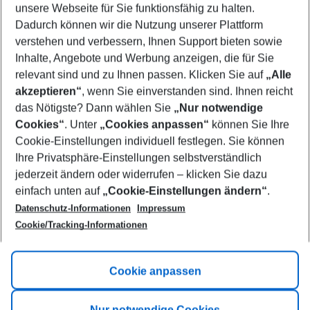
unsere Webseite für Sie funktionsfähig zu halten.
09/08/26
–
07/08/27
5-8 nights
Dadurch können wir die Nutzung unserer Plattform
Who will travel
verstehen und verbessern, Ihnen Support bieten sowie
2 adults
No children
Inhalte, Angebote und Werbung anzeigen, die für Sie
relevant sind und zu Ihnen passen. Klicken Sie auf
„Alle
Show more filter
akzeptieren“
, wenn Sie einverstanden sind. Ihnen reicht
das Nötigste? Dann wählen Sie
„Nur notwendige
Cookies“
. Unter
„Cookies anpassen“
können Sie Ihre
Cookie-Einstellungen individuell festlegen. Sie können
Ihre Privatsphäre-Einstellungen selbstverständlich
jederzeit ändern oder widerrufen – klicken Sie dazu
Footer
einfach unten auf
„Cookie-Einstellungen ändern“
.
Footer navigation
Title A
Datenschutz-Informationen
Impressum
Cookie/Tracking-Informationen
Link A
Title B
Link A
Cookie anpassen
Title C
Link A
Nur notwendige Cookies