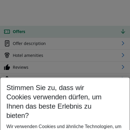
Offers
Offer description
Hotel amenities
Reviews
Location
Stimmen Sie zu, dass wir
Cookies verwenden dürfen, um
Customize your offer
Find the perfect deal which suits your best
Ihnen das beste Erlebnis zu
Your departure airport
bieten?
Any airport
Wir verwenden Cookies und ähnliche Technologien, um
Select your date range