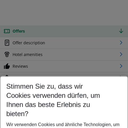
Offers
Offer description
Hotel amenities
Reviews
Location
Stimmen Sie zu, dass wir
Cookies verwenden dürfen, um
Customize your offer
Find the perfect deal which suits your best
Ihnen das beste Erlebnis zu
Your departure airport
bieten?
Any airport
Wir verwenden Cookies und ähnliche Technologien, um
Select your date range