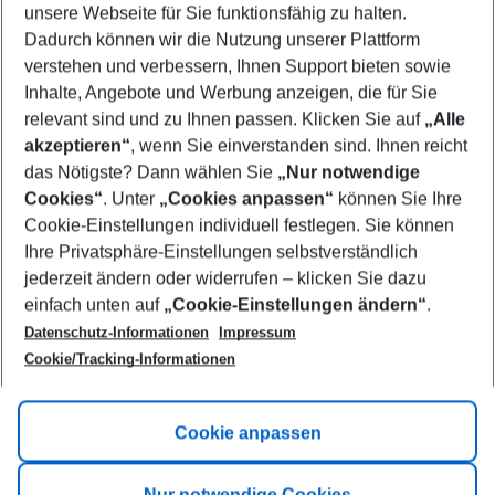
unsere Webseite für Sie funktionsfähig zu halten.
11/08/26
–
09/08/27
5-8 nights
Dadurch können wir die Nutzung unserer Plattform
Who will travel
verstehen und verbessern, Ihnen Support bieten sowie
2 adults
No children
Inhalte, Angebote und Werbung anzeigen, die für Sie
relevant sind und zu Ihnen passen. Klicken Sie auf
„Alle
Show more filter
akzeptieren“
, wenn Sie einverstanden sind. Ihnen reicht
das Nötigste? Dann wählen Sie
„Nur notwendige
Cookies“
. Unter
„Cookies anpassen“
können Sie Ihre
Cookie-Einstellungen individuell festlegen. Sie können
Ihre Privatsphäre-Einstellungen selbstverständlich
jederzeit ändern oder widerrufen – klicken Sie dazu
Footer
einfach unten auf
„Cookie-Einstellungen ändern“
.
Footer navigation
Title A
Datenschutz-Informationen
Impressum
Cookie/Tracking-Informationen
Link A
Title B
Link A
Cookie anpassen
Title C
Link A
Nur notwendige Cookies