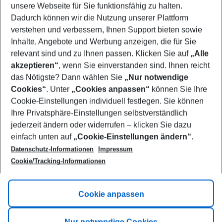
unsere Webseite für Sie funktionsfähig zu halten.
09/08/26
–
07/08/27
5-8 nights
Dadurch können wir die Nutzung unserer Plattform
Who will travel
verstehen und verbessern, Ihnen Support bieten sowie
2 adults
No children
Inhalte, Angebote und Werbung anzeigen, die für Sie
relevant sind und zu Ihnen passen. Klicken Sie auf
„Alle
Show more filter
akzeptieren“
, wenn Sie einverstanden sind. Ihnen reicht
das Nötigste? Dann wählen Sie
„Nur notwendige
Cookies“
. Unter
„Cookies anpassen“
können Sie Ihre
Cookie-Einstellungen individuell festlegen. Sie können
Ihre Privatsphäre-Einstellungen selbstverständlich
jederzeit ändern oder widerrufen – klicken Sie dazu
Footer
einfach unten auf
„Cookie-Einstellungen ändern“
.
Footer navigation
Title A
Datenschutz-Informationen
Impressum
Cookie/Tracking-Informationen
Link A
Title B
Link A
Cookie anpassen
Title C
Link A
Nur notwendige Cookies