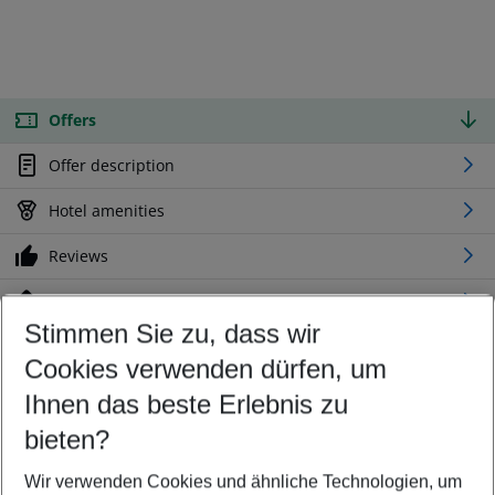
Offers
Offer description
Hotel amenities
Reviews
Location
Stimmen Sie zu, dass wir
Cookies verwenden dürfen, um
Customize your offer
Find the perfect deal which suits your best
Ihnen das beste Erlebnis zu
Your departure airport
bieten?
Any airport
Wir verwenden Cookies und ähnliche Technologien, um
Select your date range