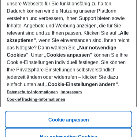
unsere Webseite für Sie funktionsfähig zu halten.
08/08/26
–
06/08/27
5-8 nights
Dadurch können wir die Nutzung unserer Plattform
Who will travel
verstehen und verbessern, Ihnen Support bieten sowie
2 adults
No children
Inhalte, Angebote und Werbung anzeigen, die für Sie
relevant sind und zu Ihnen passen. Klicken Sie auf
„Alle
Show more filter
akzeptieren“
, wenn Sie einverstanden sind. Ihnen reicht
das Nötigste? Dann wählen Sie
„Nur notwendige
Cookies“
. Unter
„Cookies anpassen“
können Sie Ihre
Cookie-Einstellungen individuell festlegen. Sie können
Ihre Privatsphäre-Einstellungen selbstverständlich
jederzeit ändern oder widerrufen – klicken Sie dazu
Footer
einfach unten auf
„Cookie-Einstellungen ändern“
.
Footer navigation
Title A
Datenschutz-Informationen
Impressum
Cookie/Tracking-Informationen
Link A
Title B
Link A
Cookie anpassen
Title C
Link A
Nur notwendige Cookies