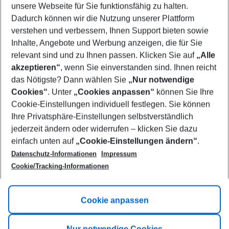
unsere Webseite für Sie funktionsfähig zu halten.
09/08/26
–
07/08/27
5-8 nights
Dadurch können wir die Nutzung unserer Plattform
Who will travel
verstehen und verbessern, Ihnen Support bieten sowie
2 adults
No children
Inhalte, Angebote und Werbung anzeigen, die für Sie
relevant sind und zu Ihnen passen. Klicken Sie auf
„Alle
Show more filter
akzeptieren“
, wenn Sie einverstanden sind. Ihnen reicht
das Nötigste? Dann wählen Sie
„Nur notwendige
Cookies“
. Unter
„Cookies anpassen“
können Sie Ihre
Cookie-Einstellungen individuell festlegen. Sie können
Ihre Privatsphäre-Einstellungen selbstverständlich
jederzeit ändern oder widerrufen – klicken Sie dazu
Footer
einfach unten auf
„Cookie-Einstellungen ändern“
.
Footer navigation
Title A
Datenschutz-Informationen
Impressum
Cookie/Tracking-Informationen
Link A
Title B
Link A
Cookie anpassen
Title C
Link A
Nur notwendige Cookies