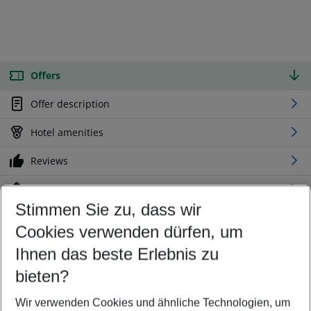
Offers
Offer description
Hotel amenities
Reviews
Location
Stimmen Sie zu, dass wir
Cookies verwenden dürfen, um
Customize your offer
Find the perfect deal which suits your best
Ihnen das beste Erlebnis zu
Your departure airport
bieten?
Any airport
Wir verwenden Cookies und ähnliche Technologien, um
Select your date range