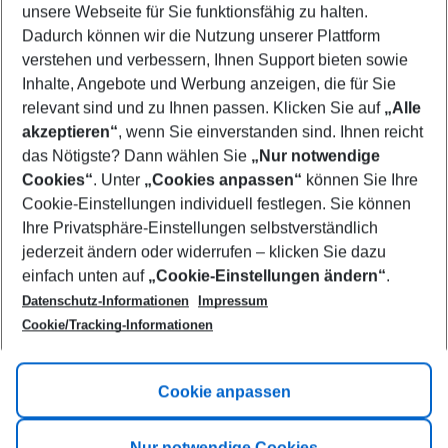
unsere Webseite für Sie funktionsfähig zu halten.
10/08/26
–
08/08/27
5-8 nights
Dadurch können wir die Nutzung unserer Plattform
Who will travel
verstehen und verbessern, Ihnen Support bieten sowie
2 adults
No children
Inhalte, Angebote und Werbung anzeigen, die für Sie
relevant sind und zu Ihnen passen. Klicken Sie auf
„Alle
Show more filter
akzeptieren“
, wenn Sie einverstanden sind. Ihnen reicht
das Nötigste? Dann wählen Sie
„Nur notwendige
Cookies“
. Unter
„Cookies anpassen“
können Sie Ihre
Cookie-Einstellungen individuell festlegen. Sie können
Ihre Privatsphäre-Einstellungen selbstverständlich
jederzeit ändern oder widerrufen – klicken Sie dazu
Footer
einfach unten auf
„Cookie-Einstellungen ändern“
.
Footer navigation
Title A
Datenschutz-Informationen
Impressum
Cookie/Tracking-Informationen
Link A
Title B
Link A
Cookie anpassen
Title C
Link A
Nur notwendige Cookies