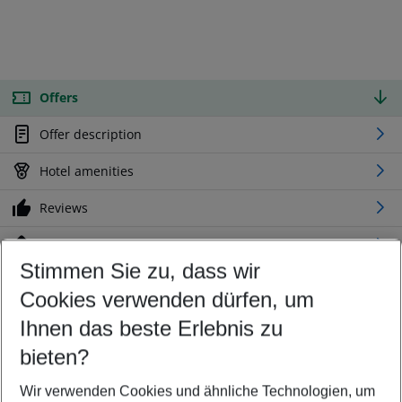
Offers
Offer description
Hotel amenities
Reviews
Location
Stimmen Sie zu, dass wir
Cookies verwenden dürfen, um
Customize your offer
Find the perfect deal which suits your best
Ihnen das beste Erlebnis zu
Your departure airport
bieten?
Any airport
Wir verwenden Cookies und ähnliche Technologien, um
Select your date range