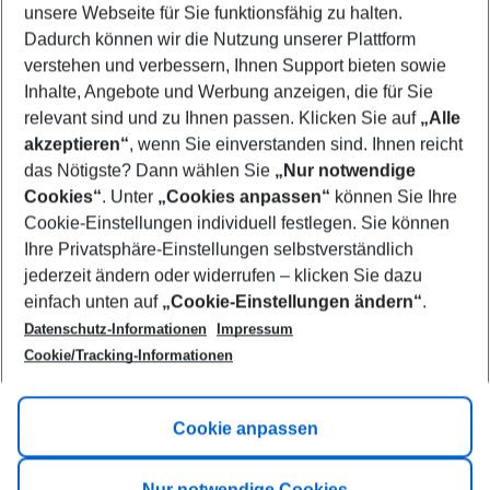
unsere Webseite für Sie funktionsfähig zu halten.
10/08/26
–
08/08/27
5-8 nights
Dadurch können wir die Nutzung unserer Plattform
Who will travel
verstehen und verbessern, Ihnen Support bieten sowie
2 adults
No children
Inhalte, Angebote und Werbung anzeigen, die für Sie
relevant sind und zu Ihnen passen. Klicken Sie auf
„Alle
Show more filter
akzeptieren“
, wenn Sie einverstanden sind. Ihnen reicht
das Nötigste? Dann wählen Sie
„Nur notwendige
Cookies“
. Unter
„Cookies anpassen“
können Sie Ihre
Cookie-Einstellungen individuell festlegen. Sie können
Ihre Privatsphäre-Einstellungen selbstverständlich
jederzeit ändern oder widerrufen – klicken Sie dazu
Footer
einfach unten auf
„Cookie-Einstellungen ändern“
.
Footer navigation
Title A
Datenschutz-Informationen
Impressum
Cookie/Tracking-Informationen
Link A
Title B
Link A
Cookie anpassen
Title C
Link A
Nur notwendige Cookies