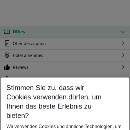
Offers
Offer description
Hotel amenities
Reviews
Location
Stimmen Sie zu, dass wir
Cookies verwenden dürfen, um
Customize your offer
Find the perfect deal which suits your best
Ihnen das beste Erlebnis zu
Your departure airport
bieten?
Any airport
Wir verwenden Cookies und ähnliche Technologien, um
Select your date range