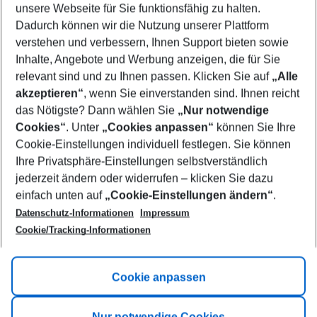
unsere Webseite für Sie funktionsfähig zu halten.
11/08/26
–
09/08/27
5-8 nights
Dadurch können wir die Nutzung unserer Plattform
Who will travel
verstehen und verbessern, Ihnen Support bieten sowie
2 adults
No children
Inhalte, Angebote und Werbung anzeigen, die für Sie
relevant sind und zu Ihnen passen. Klicken Sie auf
„Alle
Show more filter
akzeptieren“
, wenn Sie einverstanden sind. Ihnen reicht
das Nötigste? Dann wählen Sie
„Nur notwendige
Cookies“
. Unter
„Cookies anpassen“
können Sie Ihre
Cookie-Einstellungen individuell festlegen. Sie können
Ihre Privatsphäre-Einstellungen selbstverständlich
jederzeit ändern oder widerrufen – klicken Sie dazu
Footer
einfach unten auf
„Cookie-Einstellungen ändern“
.
Footer navigation
Title A
Datenschutz-Informationen
Impressum
Cookie/Tracking-Informationen
Link A
Title B
Link A
Cookie anpassen
Title C
Link A
Nur notwendige Cookies