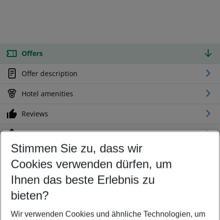
Offers
Offer description
Hotel amenities
Reviews
Location
Stimmen Sie zu, dass wir
Cookies verwenden dürfen, um
Customize your offer
Find the perfect deal which suits your best
Ihnen das beste Erlebnis zu
Your departure airport
bieten?
Any airport
Wir verwenden Cookies und ähnliche Technologien, um
Select your date range