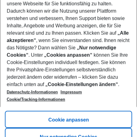
unsere Webseite für Sie funktionsfähig zu halten.
08/08/26
–
06/08/27
5-8 nights
Dadurch können wir die Nutzung unserer Plattform
Who will travel
verstehen und verbessern, Ihnen Support bieten sowie
2 adults
No children
Inhalte, Angebote und Werbung anzeigen, die für Sie
relevant sind und zu Ihnen passen. Klicken Sie auf
„Alle
Show more filter
akzeptieren“
, wenn Sie einverstanden sind. Ihnen reicht
das Nötigste? Dann wählen Sie
„Nur notwendige
Cookies“
. Unter
„Cookies anpassen“
können Sie Ihre
Cookie-Einstellungen individuell festlegen. Sie können
Ihre Privatsphäre-Einstellungen selbstverständlich
jederzeit ändern oder widerrufen – klicken Sie dazu
Footer
einfach unten auf
„Cookie-Einstellungen ändern“
.
Footer navigation
Title A
Datenschutz-Informationen
Impressum
Cookie/Tracking-Informationen
Link A
Title B
Link A
Cookie anpassen
Title C
Link A
Nur notwendige Cookies