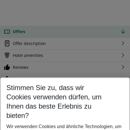
Offers
Offer description
Hotel amenities
Reviews
Location
Stimmen Sie zu, dass wir
Cookies verwenden dürfen, um
Customize your offer
Find the perfect deal which suits your best
Ihnen das beste Erlebnis zu
Your departure airport
bieten?
Any airport
Wir verwenden Cookies und ähnliche Technologien, um
Select your date range