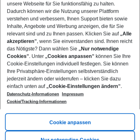
unsere Webseite für Sie funktionsfähig zu halten.
10/08/26
–
08/08/27
5-8 nights
Dadurch können wir die Nutzung unserer Plattform
Who will travel
verstehen und verbessern, Ihnen Support bieten sowie
2 adults
No children
Inhalte, Angebote und Werbung anzeigen, die für Sie
relevant sind und zu Ihnen passen. Klicken Sie auf
„Alle
Show more filter
akzeptieren“
, wenn Sie einverstanden sind. Ihnen reicht
das Nötigste? Dann wählen Sie
„Nur notwendige
Cookies“
. Unter
„Cookies anpassen“
können Sie Ihre
Cookie-Einstellungen individuell festlegen. Sie können
Ihre Privatsphäre-Einstellungen selbstverständlich
jederzeit ändern oder widerrufen – klicken Sie dazu
Footer
einfach unten auf
„Cookie-Einstellungen ändern“
.
Footer navigation
Title A
Datenschutz-Informationen
Impressum
Cookie/Tracking-Informationen
Link A
Title B
Link A
Cookie anpassen
Title C
Link A
Nur notwendige Cookies