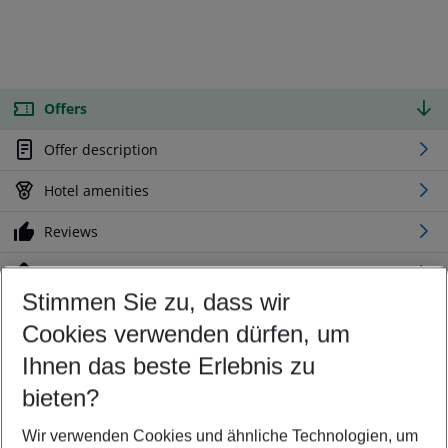
Offers
Offer description
Hotel amenities
Reviews
Location
Stimmen Sie zu, dass wir
Cookies verwenden dürfen, um
Customize your offer
Find the perfect deal which suits your best
Ihnen das beste Erlebnis zu
Your departure airport
bieten?
Any airport
Wir verwenden Cookies und ähnliche Technologien, um
Select your date range