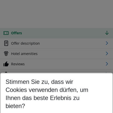
Offers
Offer description
Hotel amenities
Reviews
Location
Stimmen Sie zu, dass wir
Cookies verwenden dürfen, um
Customize your offer
Find the perfect deal which suits your best
Ihnen das beste Erlebnis zu
Your departure airport
bieten?
Any airport