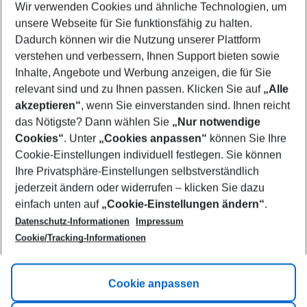
Wir verwenden Cookies und ähnliche Technologien, um
Select your date range
unsere Webseite für Sie funktionsfähig zu halten.
10/08/26
–
08/08/27
5-8 nights
Dadurch können wir die Nutzung unserer Plattform
Who will travel
verstehen und verbessern, Ihnen Support bieten sowie
2 adults
No children
Inhalte, Angebote und Werbung anzeigen, die für Sie
relevant sind und zu Ihnen passen. Klicken Sie auf
„Alle
Show more filter
akzeptieren“
, wenn Sie einverstanden sind. Ihnen reicht
das Nötigste? Dann wählen Sie
„Nur notwendige
Cookies“
. Unter
„Cookies anpassen“
können Sie Ihre
Cookie-Einstellungen individuell festlegen. Sie können
Ihre Privatsphäre-Einstellungen selbstverständlich
jederzeit ändern oder widerrufen – klicken Sie dazu
Footer
einfach unten auf
„Cookie-Einstellungen ändern“
.
Footer navigation
Title A
Datenschutz-Informationen
Impressum
Cookie/Tracking-Informationen
Link A
Title B
Link A
Cookie anpassen
Title C