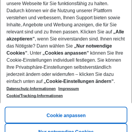
unsere Webseite für Sie funktionsfähig zu halten.
10/08/26
–
08/08/27
5-8 nights
Dadurch können wir die Nutzung unserer Plattform
Who will travel
verstehen und verbessern, Ihnen Support bieten sowie
2 adults
No children
Inhalte, Angebote und Werbung anzeigen, die für Sie
relevant sind und zu Ihnen passen. Klicken Sie auf
„Alle
Show more filter
akzeptieren“
, wenn Sie einverstanden sind. Ihnen reicht
das Nötigste? Dann wählen Sie
„Nur notwendige
Cookies“
. Unter
„Cookies anpassen“
können Sie Ihre
Cookie-Einstellungen individuell festlegen. Sie können
Ihre Privatsphäre-Einstellungen selbstverständlich
jederzeit ändern oder widerrufen – klicken Sie dazu
Footer
einfach unten auf
„Cookie-Einstellungen ändern“
.
Footer navigation
Title A
Datenschutz-Informationen
Impressum
Cookie/Tracking-Informationen
Link A
Title B
Link A
Cookie anpassen
Title C
Link A
Nur notwendige Cookies