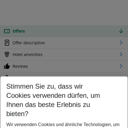
Offers
Offer description
Hotel amenities
Reviews
Location
Stimmen Sie zu, dass wir
Cookies verwenden dürfen, um
Customize your offer
Find the perfect deal which suits your best
Ihnen das beste Erlebnis zu
Your departure airport
bieten?
Any airport
Wir verwenden Cookies und ähnliche Technologien, um
Select your date range