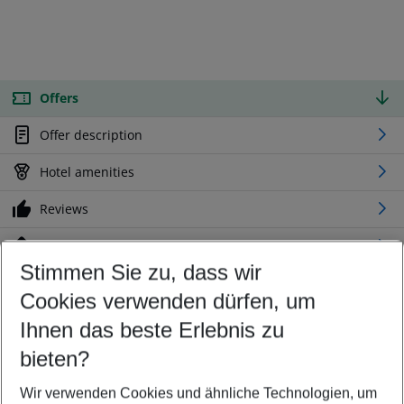
Offers
Offer description
Hotel amenities
Reviews
Location
Stimmen Sie zu, dass wir
Cookies verwenden dürfen, um
Customize your offer
Find the perfect deal which suits your best
Ihnen das beste Erlebnis zu
Your departure airport
bieten?
Any airport
Wir verwenden Cookies und ähnliche Technologien, um
Select your date range