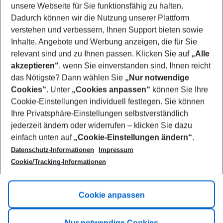
unsere Webseite für Sie funktionsfähig zu halten.
09/08/26
–
07/08/27
5-8 nights
Dadurch können wir die Nutzung unserer Plattform
Who will travel
verstehen und verbessern, Ihnen Support bieten sowie
2 adults
No children
Inhalte, Angebote und Werbung anzeigen, die für Sie
relevant sind und zu Ihnen passen. Klicken Sie auf
„Alle
Show more filter
akzeptieren“
, wenn Sie einverstanden sind. Ihnen reicht
das Nötigste? Dann wählen Sie
„Nur notwendige
Cookies“
. Unter
„Cookies anpassen“
können Sie Ihre
Cookie-Einstellungen individuell festlegen. Sie können
Ihre Privatsphäre-Einstellungen selbstverständlich
jederzeit ändern oder widerrufen – klicken Sie dazu
Footer
einfach unten auf
„Cookie-Einstellungen ändern“
.
Footer navigation
Title A
Datenschutz-Informationen
Impressum
Cookie/Tracking-Informationen
Link A
Title B
Link A
Cookie anpassen
Title C
Link A
Nur notwendige Cookies