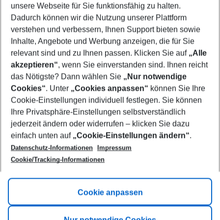
unsere Webseite für Sie funktionsfähig zu halten.
12/08/26
–
10/08/27
5-8 nights
Dadurch können wir die Nutzung unserer Plattform
Who will travel
verstehen und verbessern, Ihnen Support bieten sowie
2 adults
No children
Inhalte, Angebote und Werbung anzeigen, die für Sie
relevant sind und zu Ihnen passen. Klicken Sie auf
„Alle
Show more filter
akzeptieren“
, wenn Sie einverstanden sind. Ihnen reicht
das Nötigste? Dann wählen Sie
„Nur notwendige
Cookies“
. Unter
„Cookies anpassen“
können Sie Ihre
Cookie-Einstellungen individuell festlegen. Sie können
Ihre Privatsphäre-Einstellungen selbstverständlich
jederzeit ändern oder widerrufen – klicken Sie dazu
Footer
einfach unten auf
„Cookie-Einstellungen ändern“
.
Footer navigation
Title A
Datenschutz-Informationen
Impressum
Cookie/Tracking-Informationen
Link A
Title B
Link A
Cookie anpassen
Title C
Link A
Nur notwendige Cookies