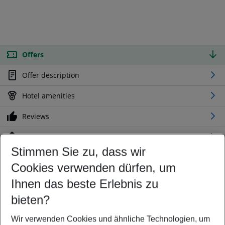
Offers
Offer description
Hotel amenities
Reviews
Location
Stimmen Sie zu, dass wir
Cookies verwenden dürfen, um
Customize your offer
Find the perfect deal which suits your best
Ihnen das beste Erlebnis zu
Your departure airport
bieten?
Any airport
Wir verwenden Cookies und ähnliche Technologien, um
Select your date range