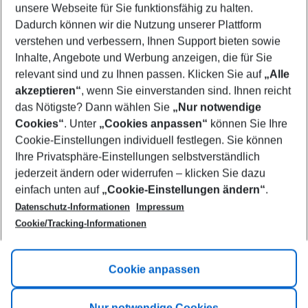
unsere Webseite für Sie funktionsfähig zu halten.
09/08/26
–
07/08/27
5-8 nights
Dadurch können wir die Nutzung unserer Plattform
Who will travel
verstehen und verbessern, Ihnen Support bieten sowie
2 adults
No children
Inhalte, Angebote und Werbung anzeigen, die für Sie
relevant sind und zu Ihnen passen. Klicken Sie auf
„Alle
Show more filter
akzeptieren“
, wenn Sie einverstanden sind. Ihnen reicht
das Nötigste? Dann wählen Sie
„Nur notwendige
Cookies“
. Unter
„Cookies anpassen“
können Sie Ihre
Cookie-Einstellungen individuell festlegen. Sie können
Ihre Privatsphäre-Einstellungen selbstverständlich
jederzeit ändern oder widerrufen – klicken Sie dazu
Footer
einfach unten auf
„Cookie-Einstellungen ändern“
.
Footer navigation
Title A
Datenschutz-Informationen
Impressum
Cookie/Tracking-Informationen
Link A
Title B
Link A
Cookie anpassen
Title C
Link A
Nur notwendige Cookies