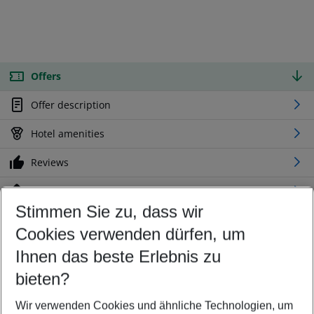
Offers
Offer description
Hotel amenities
Reviews
Location
Stimmen Sie zu, dass wir
Cookies verwenden dürfen, um
Customize your offer
Find the perfect deal which suits your best
Ihnen das beste Erlebnis zu
Your departure airport
bieten?
Any airport
Wir verwenden Cookies und ähnliche Technologien, um
Select your date range